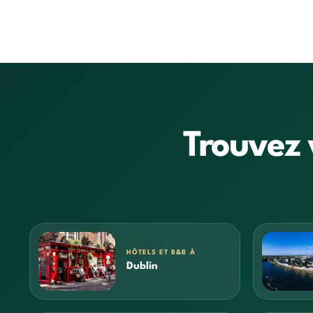
Trouvez 
HÔTELS ET B&B À
Dublin