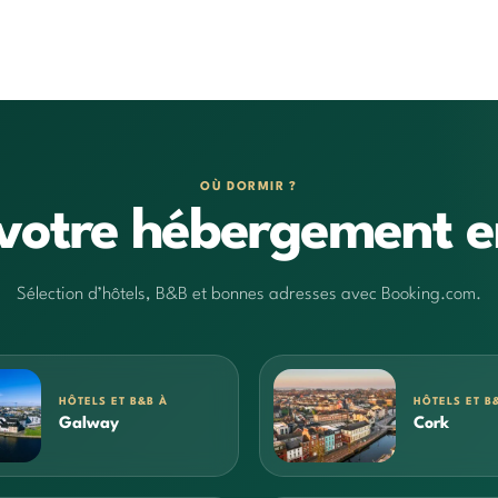
OÙ DORMIR ?
votre hébergement e
Sélection d’hôtels, B&B et bonnes adresses avec Booking.com.
HÔTELS ET B&B À
HÔTELS ET B
Galway
Cork