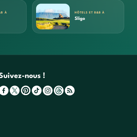
&B À
HÔTELS ET B&B À
Sligo
Suivez-nous !