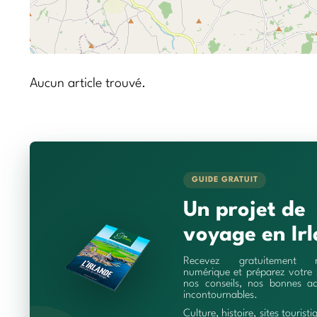
Aucun article trouvé.
GUIDE GRATUIT
Un projet de
voyage en Irl
Recevez gratuitement 
numérique et préparez votre 
nos conseils, nos bonnes ad
incontournables.
Culture, histoire, sites touristi