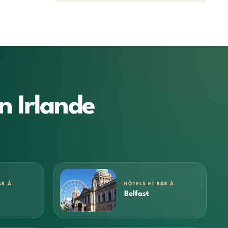
n Irlande
&B À
HÔTELS ET B&B À
Belfast