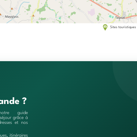
Sites touristiques
ande ?
notre guide
séjour grâce à
resses et nos
ques, itinéraires