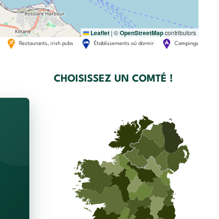
Leaflet
|
©
OpenStreetMap
contributors
Restaurants, irish pubs
Établissements où dormir
Campings
CHOISISSEZ UN COMTÉ !