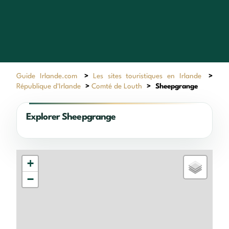
Guide Irlande.com
>
Les sites touristiques en Irlande
>
République d'Irlande
>
Comté de Louth
>
Sheepgrange
Explorer Sheepgrange
+
−