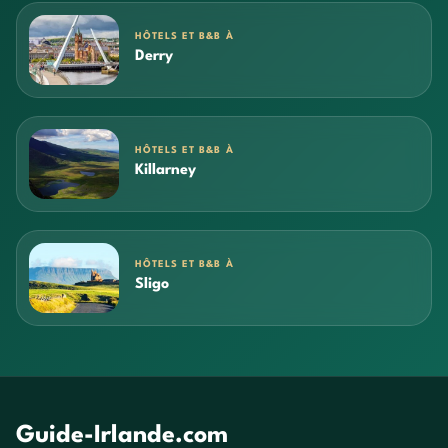
HÔTELS ET B&B À
Derry
HÔTELS ET B&B À
Killarney
HÔTELS ET B&B À
Sligo
Guide-Irlande.com