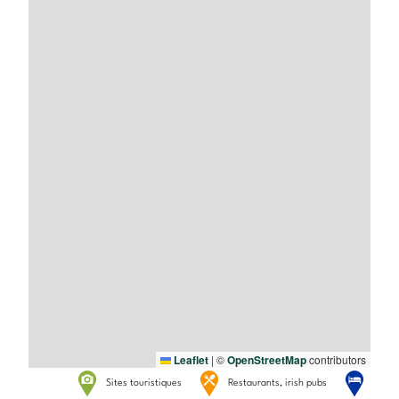
Leaflet
|
©
OpenStreetMap
contributors
Sites touristiques
Restaurants, irish pubs