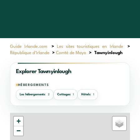
Guide Irlande.com
>
Les sites touristiques en Irlande
>
République d'Irlande
>
Comté de Mayo
>
Tawnyinlough
Explorer Tawnyinlough
HÉBERGEMENTS
Les hébergements
Cottages
Hôtels
2
1
1
+
−