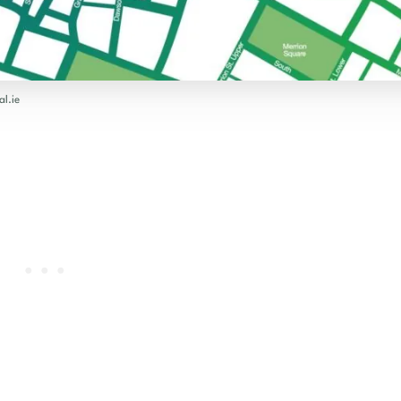
al.ie