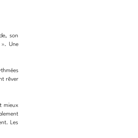
de, son
 ». Une
rythmées
nt rêver
et mieux
ialement
ent. Les