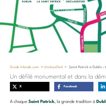
DUBLIN
LA SAINT PATRICK
UNCLASSIFIED
18 février 2019
par Gwen LE COINTRE
Guide Irlande.com
>
Unclassified
>
Saint Patrick à Dublin :
Un défilé monumental et dans la dém
X
Facebook
A chaque
Saint Patrick
, la grande tradition à
Dubl