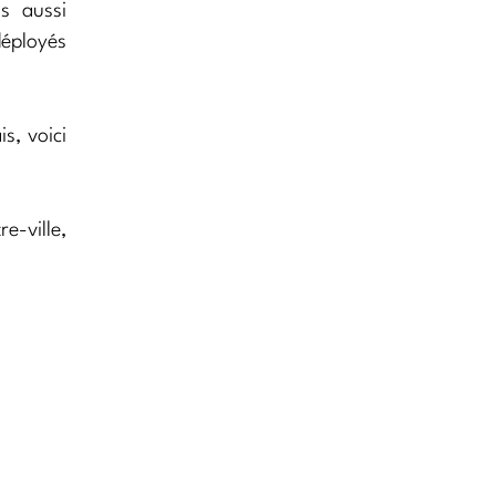
s aussi
déployés
s, voici
e-ville,