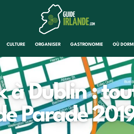
CULTURE
ORGANISER
GASTRONOMIE
OÙ DORM
k à Dublin : tou
de Parade 2019