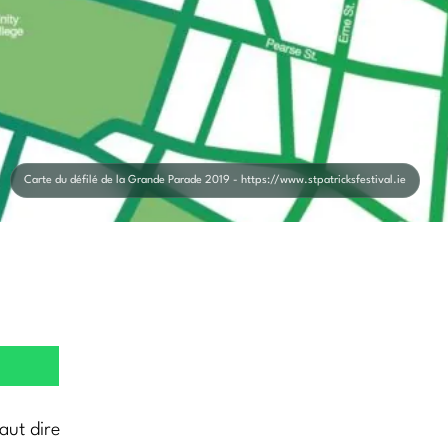
Carte du défilé de la Grande Parade 2019 - https://www.stpatricksfestival.ie
faut dire