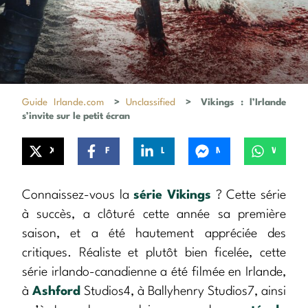
Guide Irlande.com
>
Unclassified
>
Vikings : l’Irlande
s’invite sur le petit écran
X
Facebook
LinkedIn
Messenger
WhatsApp
Connaissez-vous la
série Vikings
? Cette série
à succès, a clôturé cette année sa première
saison, et a été hautement appréciée des
critiques. Réaliste et plutôt bien ficelée, cette
série irlando-canadienne a été filmée en Irlande,
à
Ashford
Studios4, à Ballyhenry Studios7, ainsi