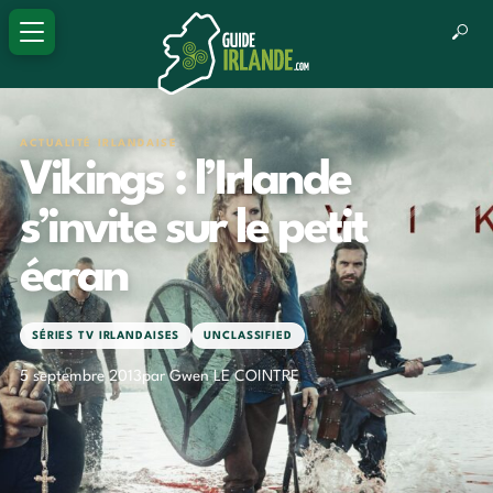
ACTUALITÉ IRLANDAISE
Vikings : l’Irlande
s’invite sur le petit
écran
SÉRIES TV IRLANDAISES
UNCLASSIFIED
5 septembre 2013
par Gwen LE COINTRE