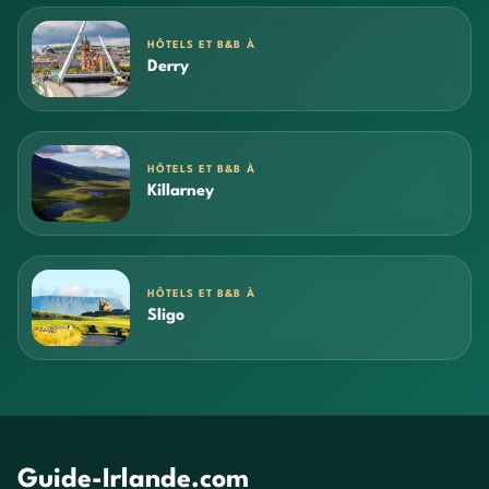
HÔTELS ET B&B À
Derry
HÔTELS ET B&B À
Killarney
HÔTELS ET B&B À
Sligo
Guide-Irlande.com