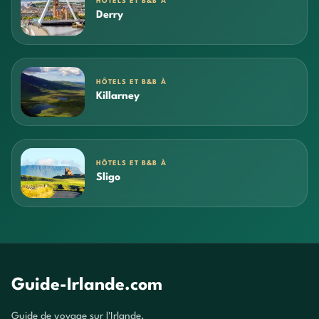
HÔTELS ET B&B À
Derry
HÔTELS ET B&B À
Killarney
HÔTELS ET B&B À
Sligo
Guide-Irlande.com
Guide de voyage sur l'Irlande.