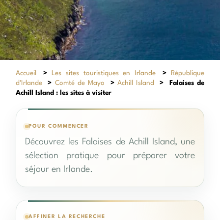
Accueil
>
Les sites touristiques en Irlande
>
République
d'Irlande
>
Comté de Mayo
>
Achill Island
>
Falaises de
Achill Island : les sites à visiter
POUR COMMENCER
Découvrez les Falaises de Achill Island, une
sélection pratique pour préparer votre
séjour en Irlande.
AFFINER LA RECHERCHE