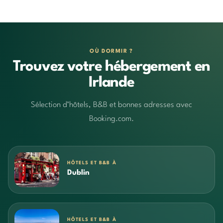
OÙ DORMIR ?
Trouvez votre hébergement en
Irlande
Sélection d’hôtels, B&B et bonnes adresses avec
Booking.com.
HÔTELS ET B&B À
Dublin
HÔTELS ET B&B À