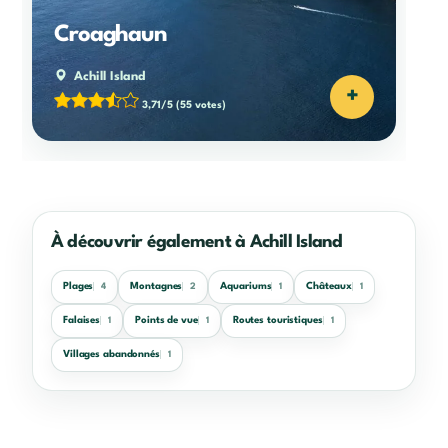
Croaghaun
Achill Island
+
3,71/5
(55 votes)
À découvrir également à Achill Island
Plages
Montagnes
Aquariums
Châteaux
4
2
1
1
Falaises
Points de vue
Routes touristiques
1
1
1
Villages abandonnés
1