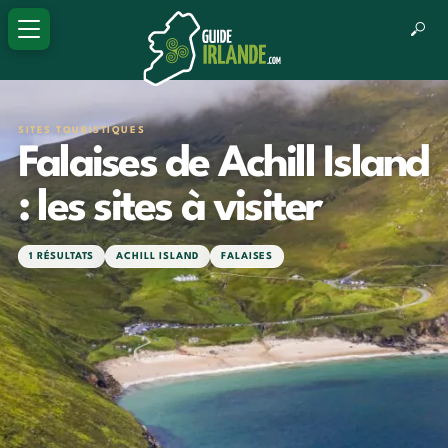
SITES TOURISTIQUES
Falaises de Achill Island
: les sites à visiter
1 RÉSULTATS
ACHILL ISLAND
FALAISES