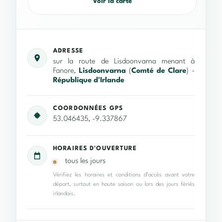
Voir la carte
ADRESSE
sur la route de Lisdoonvarna menant à
Fanore,
Lisdoonvarna
(
Comté de Clare
) -
République d'Irlande
COORDONNÉES GPS
53.046435, -9.337867
HORAIRES D'OUVERTURE
tous les jours
Vérifiez les horaires et conditions d’accès avant votre
départ, surtout en haute saison ou lors des jours fériés
irlandais.