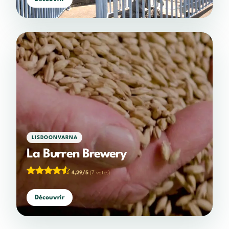
LISDOONVARNA
La Burren Brewery
4,29/5
(7 votes)
Découvrir