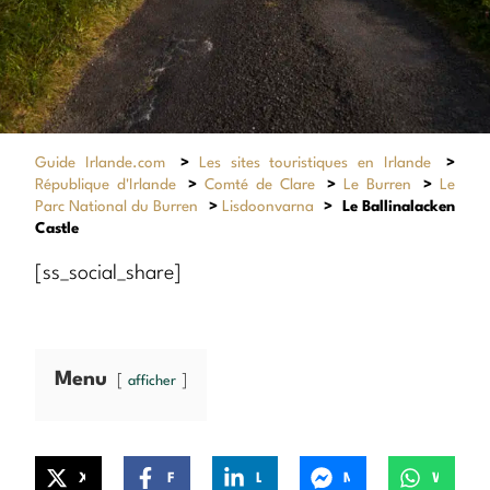
Guide Irlande.com
>
Les sites touristiques en Irlande
>
République d'Irlande
>
Comté de Clare
>
Le Burren
>
Le
Parc National du Burren
>
Lisdoonvarna
>
Le Ballinalacken
Castle
[ss_social_share]
Menu
afficher
X
Facebook
LinkedIn
Messenger
WhatsApp