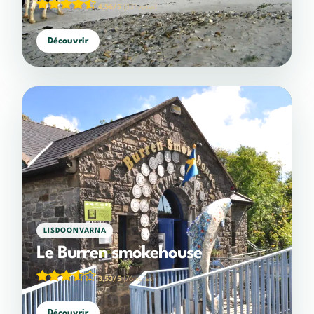
4,56/5
(331 votes)
Découvrir
LISDOONVARNA
Le Burren smokehouse
3,53/5
(76 votes)
Découvrir