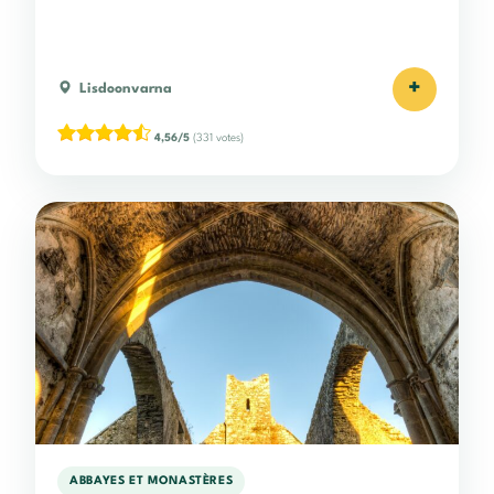
+
Lisdoonvarna
4,56/5
(331 votes)
ABBAYES ET MONASTÈRES