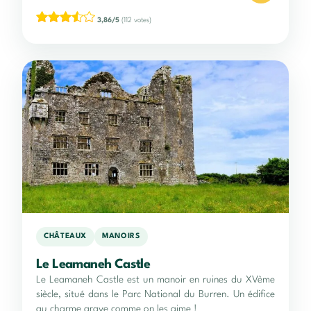
3,86/5
(112 votes)
CHÂTEAUX
MANOIRS
Le Leamaneh Castle
Le Leamaneh Castle est un manoir en ruines du XVème
siècle, situé dans le Parc National du Burren. Un édifice
au charme grave comme on les aime !