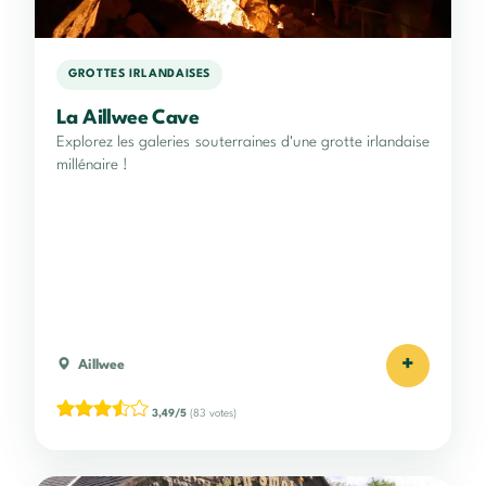
GROTTES IRLANDAISES
La Aillwee Cave
Explorez les galeries souterraines d'une grotte irlandaise
millénaire !
+
Aillwee
3,49/5
(83 votes)