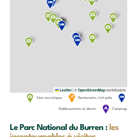
Leaflet
|
©
OpenStreetMap
contributors
Sites touristiques
Restaurants, irish pubs
Etablissements où dormir
Campings
Le Parc National du Burren :
les
incontournables à visiter