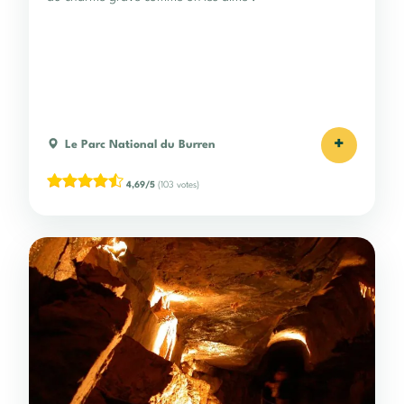
+
Le Parc National du Burren
4,69/5
(103 votes)