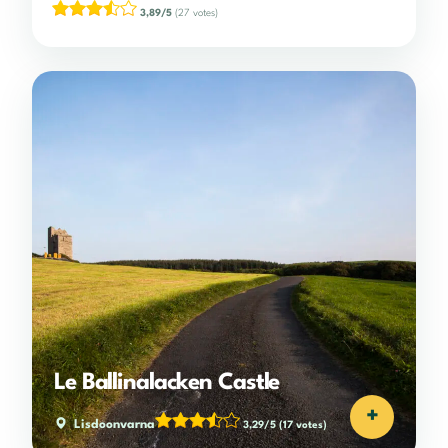
3,89/5
(27 votes)
Le Ballinalacken Castle
+
Lisdoonvarna
3,29/5
(17 votes)