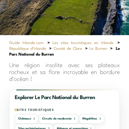
Guide Irlande.com
>
Les sites touristiques en Irlande
>
République d'Irlande
>
Comté de Clare
>
Le Burren
>
Le
Parc National du Burren
Une région insolite avec ses plateaux
rocheux et sa flore incroyable en bordure
d'océan !
Explorer Le Parc National du Burren
SITES TOURISTIQUES
Châteaux
Circuits de randonnée
Mégalithes
2
2
2
Sites archéologiques
Abbayes et monastères
2
1