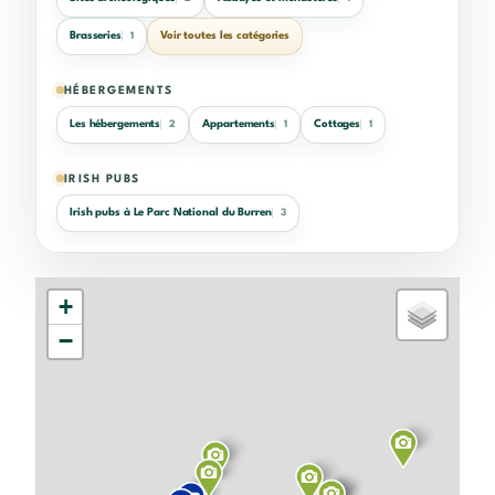
Brasseries
Voir toutes les catégories
1
HÉBERGEMENTS
Les hébergements
Appartements
Cottages
2
1
1
IRISH PUBS
Irish pubs à Le Parc National du Burren
3
+
−