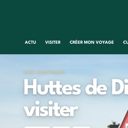
ACTU
VISITER
CRÉER MON VOYAGE
C
SITES TOURISTIQUES
Huttes de Din
visiter