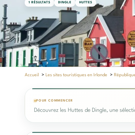
1 RÉSULTATS
DINGLE
HUTTES
Accueil
>
Les sites touristiques en Irlande
>
République
POUR COMMENCER
Découvrez les Huttes de Dingle, une sélect