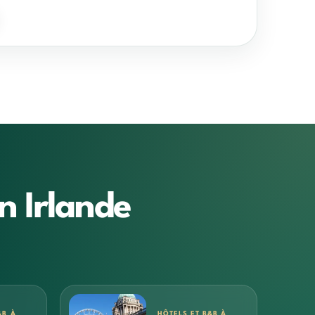
n Irlande
&B À
HÔTELS ET B&B À