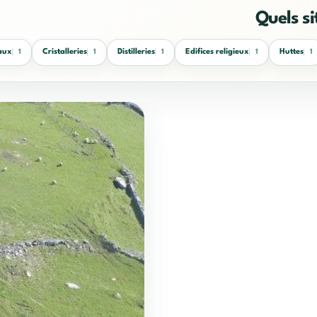
Quels si
aux
Cristalleries
Distilleries
Edifices religieux
Huttes
1
1
1
1
1