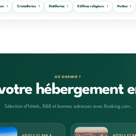
aux
Cristalleries
Distilleries
Edifices religieux
Huttes
1
1
1
1
1
OÙ DORMIR ?
votre hébergement e
Sélection d’hôtels, B&B et bonnes adresses avec Booking.com.
HÔTELS ET B&B À
HÔTELS ET B