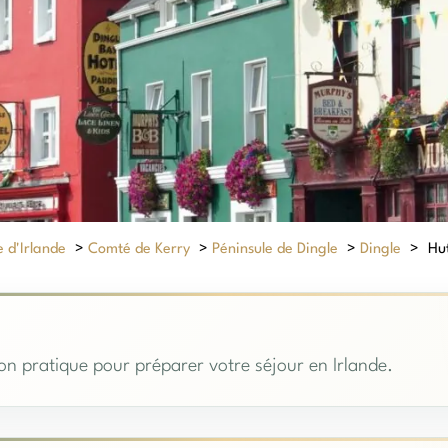
 d'Irlande
>
Comté de Kerry
>
Péninsule de Dingle
>
Dingle
>
Hut
ion pratique pour préparer votre séjour en Irlande.