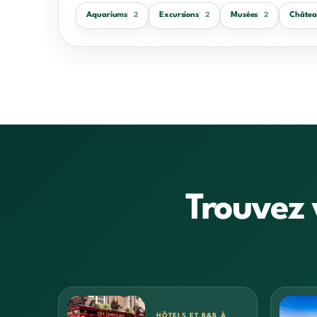
Aquariums
Excursions
Musées
Châte
2
2
2
Trouvez 
HÔTELS ET B&B À