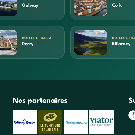
Galway
Cork
HÔTELS ET B&B À
HÔTELS ET B
Derry
Killarney
Nos partenaires
S