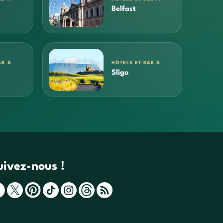
Belfast
&B À
HÔTELS ET B&B À
Sligo
uivez-nous !