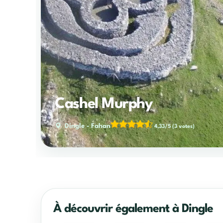
Cashel Murphy
Dingle
-
Fahan
4,33/5
(3 votes)
À découvrir également à Dingle