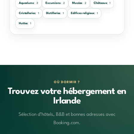
Aquariums
Excursions
Musées
Châteaux
2
2
2
1
Cristalleries
Distilleries
Edifices religieux
1
1
1
Huttes
1
OÙ DORMIR ?
Trouvez votre hébergement en
Irlande
Sélection d’hôtels, B&B et bonnes adresses avec
Booking.com.