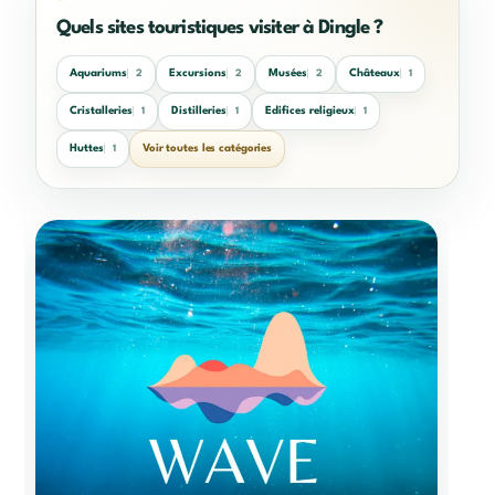
Quels sites touristiques visiter à Dingle ?
Aquariums
Excursions
Musées
Châteaux
2
2
2
1
Cristalleries
Distilleries
Edifices religieux
1
1
1
Huttes
Voir toutes les catégories
1