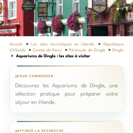
Accueil
>
Les sites touristiques en Irlande
>
République
d'Irlande
>
Comté de Kerry
>
Péninsule de Dingle
>
Dingle
>
Aquariums de Dingle : les sites à visiter
POUR COMMENCER
Découvrez les Aquariums de Dingle, une
sélection pratique pour préparer votre
séjour en Irlande.
AFFINER LA RECHERCHE