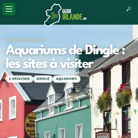
SITES TOURISTIQUES
Aquariums de Dingle :
les sites à visiter
2 RÉSULTATS
DINGLE
AQUARIUMS