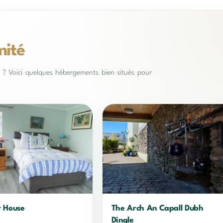
mité
es ? Voici quelques hébergements bien situés pour
r House
The Arch An Capall Dubh
Dingle