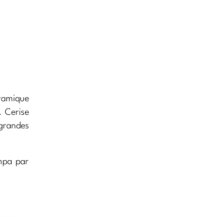
oramique
… Cerise
grandes
mpa par