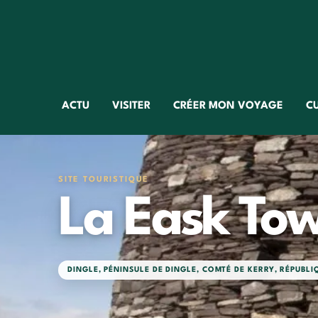
ACTU
VISITER
CRÉER MON VOYAGE
C
SITE TOURISTIQUE
La Eask To
DINGLE
,
PÉNINSULE DE DINGLE
,
COMTÉ DE KERRY
,
RÉPUBLI