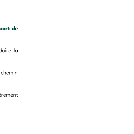
port de
duire la
e chemin
gèrement