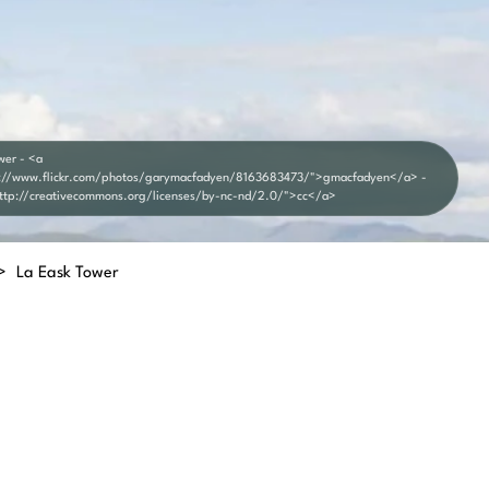
wer - <a
p://www.flickr.com/photos/garymacfadyen/8163683473/">gmacfadyen</a> -
http://creativecommons.org/licenses/by-nc-nd/2.0/">cc</a>
>
La Eask Tower