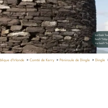
La Eask To
href="htt
<a href="
lique d'Irlande
>
Comté de Kerry
>
Péninsule de Dingle
>
Dingle