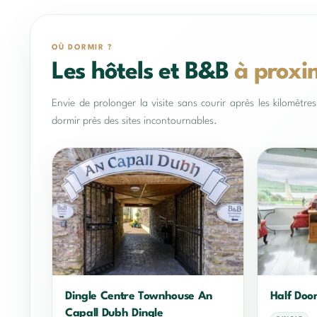
OÙ DORMIR ?
Les hôtels et B&B
à proxi
Envie de prolonger la visite sans courir après les kilomètr
dormir près des sites incontournables.
Dingle Centre Townhouse An
Half Doo
Capall Dubh Dingle