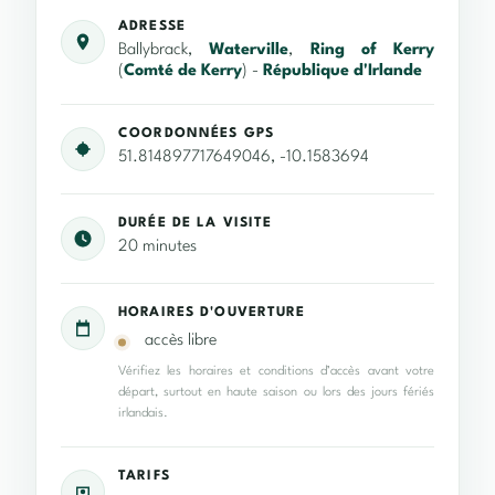
ADRESSE
Ballybrack,
Waterville
,
Ring of Kerry
(
Comté de Kerry
) -
République d'Irlande
COORDONNÉES GPS
51.814897717649046, -10.1583694
DURÉE DE LA VISITE
20 minutes
HORAIRES D'OUVERTURE
accès libre
Vérifiez les horaires et conditions d’accès avant votre
départ, surtout en haute saison ou lors des jours fériés
irlandais.
TARIFS