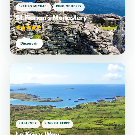
,
SKELLIG MICHAEL
RING OF KERRY
St Fionan’s Monastery
4,94/5
(990 votes)
Découvrir
,
KILLARNEY
RING OF KERRY
La Kerry Way