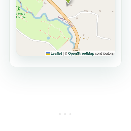
Leaflet
|
©
OpenStreetMap
contributors