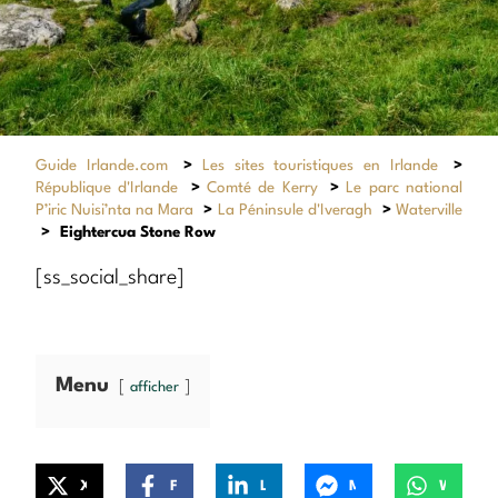
Guide Irlande.com
>
Les sites touristiques en Irlande
>
République d'Irlande
>
Comté de Kerry
>
Le parc national
P’iric Nuisi’nta na Mara
>
La Péninsule d'Iveragh
>
Waterville
>
Eightercua Stone Row
[ss_social_share]
Menu
afficher
X
Facebook
LinkedIn
Messenger
WhatsApp