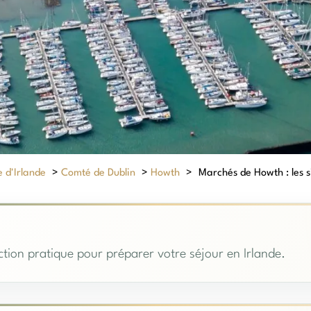
 d'Irlande
>
Comté de Dublin
>
Howth
>
Marchés de Howth : les si
tion pratique pour préparer votre séjour en Irlande.