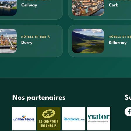
Galway
Cork
HÔTELS ET B&B À
HÔTELS ET B
Derry
Killarney
Nos partenaires
S