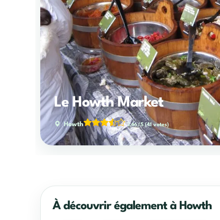
Le Howth Market
Howth
3,46/5
(41 votes)
À découvrir également à Howth