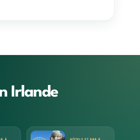
n Irlande
&B À
HÔTELS ET B&B À