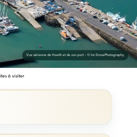
Vue aérienne de Howth et de son port - © Ire DronePhotography
tes à visiter