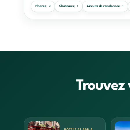
Phares
Châteaux
Circuits de randonnée
2
1
1
Trouvez 
HÔTELS ET B&B À