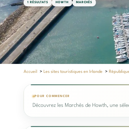
1 RÉSULTATS
HOWTH
MARCHÉS
Accueil
>
Les sites touristiques en Irlande
>
République
POUR COMMENCER
Découvrez les Marchés de Howth, une sélec