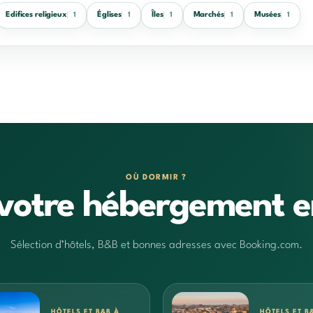
Edifices religieux
Églises
Îles
Marchés
Musées
1
1
1
1
1
OÙ DORMIR ?
votre hébergement e
Sélection d’hôtels, B&B et bonnes adresses avec Booking.com.
HÔTELS ET B&B À
HÔTELS ET B