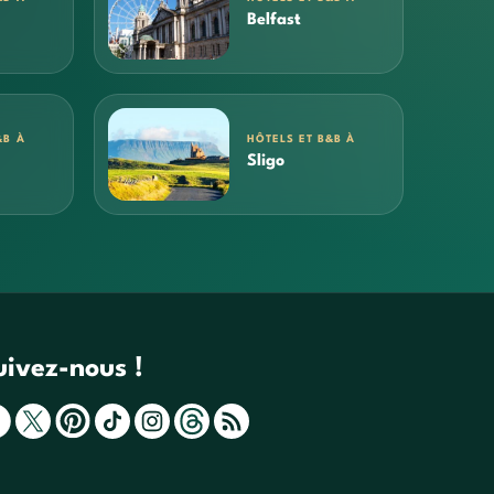
Belfast
&B À
HÔTELS ET B&B À
Sligo
uivez-nous !