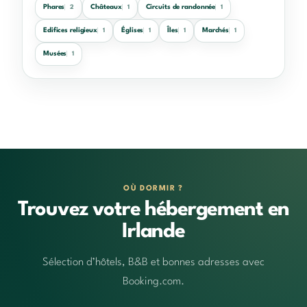
Phares
Châteaux
Circuits de randonnée
2
1
1
Edifices religieux
Églises
Îles
Marchés
1
1
1
1
Musées
1
OÙ DORMIR ?
Trouvez votre hébergement en
Irlande
Sélection d’hôtels, B&B et bonnes adresses avec
Booking.com.