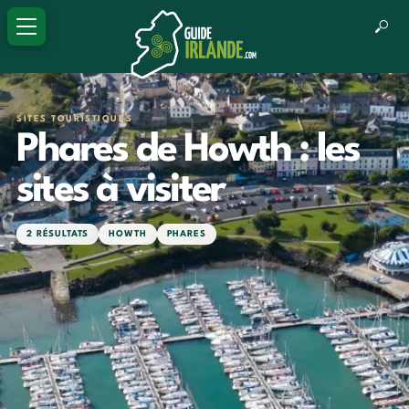
SITES TOURISTIQUES
Phares de Howth : les
sites à visiter
2 RÉSULTATS
HOWTH
PHARES