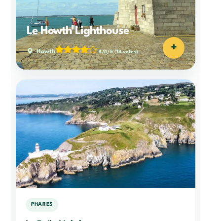
Le Howth Lighthouse
+
Howth
4,11/5
(18 votes)
PHARES