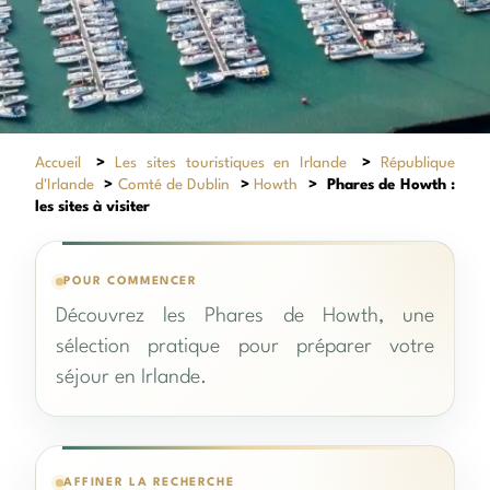
Accueil
>
Les sites touristiques en Irlande
>
République
d'Irlande
>
Comté de Dublin
>
Howth
>
Phares de Howth :
les sites à visiter
POUR COMMENCER
Découvrez les Phares de Howth, une
sélection pratique pour préparer votre
séjour en Irlande.
AFFINER LA RECHERCHE