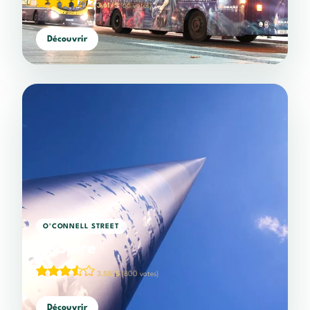
3,61/5
(66 votes)
Découvrir
O'CONNELL STREET
Le Spire
3,58/5
(800 votes)
Découvrir