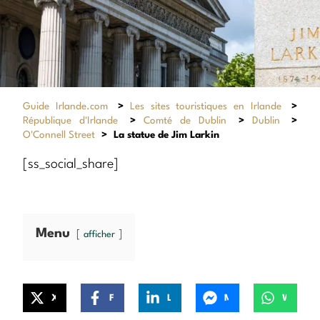
Guide Irlande.com
>
Les sites touristiques en Irlande
>
République d'Irlande
>
Comté de Dublin
>
Dublin
>
O'Connell Street
>
La statue de Jim Larkin
[ss_social_share]
Menu
afficher
X
Facebook
LinkedIn
Messenger
WhatsApp