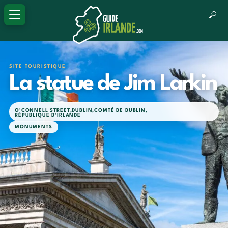
SITE TOURISTIQUE
La statue de Jim Larkin
O'CONNELL STREET
,
DUBLIN
,
COMTÉ DE DUBLIN
,
RÉPUBLIQUE D'IRLANDE
MONUMENTS