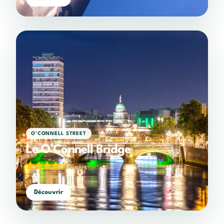
O'CONNELL STREET
Le O’Connell Bridge
4,02/5
(367 votes)
Découvrir