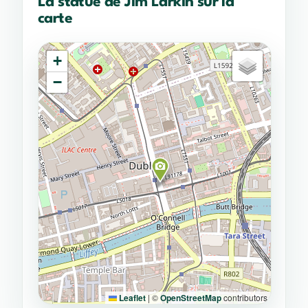
La statue de Jim Larkin sur la
carte
+
−
Leaflet
|
©
OpenStreetMap
contributors