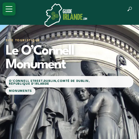
SITE TOURISTIQUE
Le O’Connell
Monument
O'CONNELL STREET
,
DUBLIN
,
COMTÉ DE DUBLIN
,
RÉPUBLIQUE D'IRLANDE
MONUMENTS