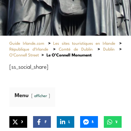
Guide Irlande.com
>
Les sites touristiques en Irlande
>
République d'Irlande
>
Comté de Dublin
>
Dublin
>
O'Connell Street
>
Le O’Connell Monument
[ss_social_share]
Menu
afficher
X
Facebook
LinkedIn
Messenger
WhatsApp