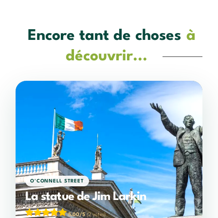
Encore tant de choses
à
découvrir...
O'CONNELL STREET
La statue de Jim Larkin
5,00/5
(2 votes)