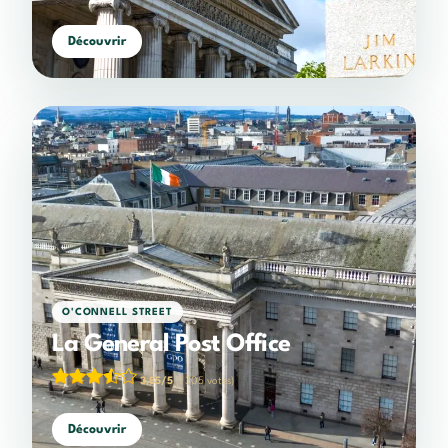
Découvrir
O'CONNELL STREET
La General Post Office
3,85/5
(1 305 votes)
Découvrir