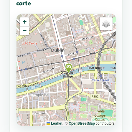
carte
+
−
Leaflet
|
©
OpenStreetMap
contributors