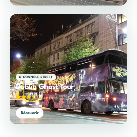
O'CONNELL STREET
Dublin Ghost Tour
3,61/5
(66 votes)
Découvrir