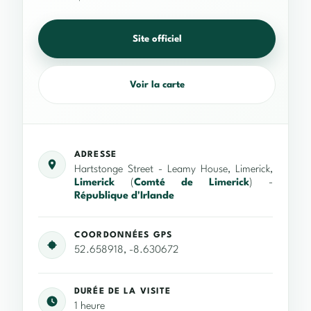
Site officiel
Voir la carte
ADRESSE
Hartstonge Street - Leamy House, Limerick,
Limerick
(
Comté de Limerick
) -
République d'Irlande
COORDONNÉES GPS
52.658918, -8.630672
DURÉE DE LA VISITE
1 heure