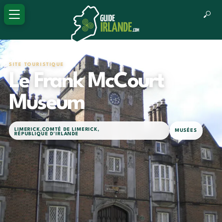
SITE TOURISTIQUE
Le Frank McCourt
Museum
LIMERICK
,
COMTÉ DE LIMERICK
,
MUSÉES
RÉPUBLIQUE D'IRLANDE