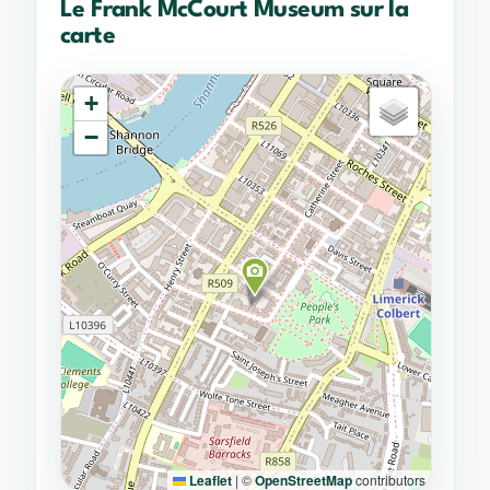
Le Frank McCourt Museum sur la
carte
+
−
Leaflet
|
©
OpenStreetMap
contributors