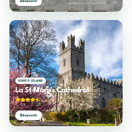
Découvrir
KING'S ISLAND
La St Mary’s Cathedral
4,29/5
(7 votes)
Découvrir