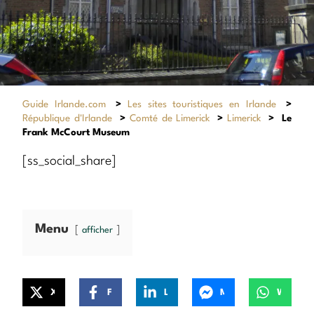
Guide Irlande.com
>
Les sites touristiques en Irlande
>
République d'Irlande
>
Comté de Limerick
>
Limerick
>
Le
Frank McCourt Museum
[ss_social_share]
Menu
afficher
X
Facebook
LinkedIn
Messenger
WhatsApp