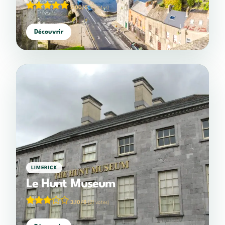
5,00/5
(2 votes)
Découvrir
LIMERICK
Le Hunt Museum
3,10/5
(21 votes)