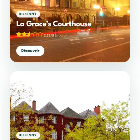
KILKENNY
La Grace’s Courthouse
2,33/5
(6 votes)
Découvrir
KILKENNY