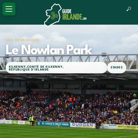
SITE TOURISTIQUE
Le Nowlan Park
KILKENNY
,
COMTÉ DE KILKENNY
,
STADES
RÉPUBLIQUE D'IRLANDE