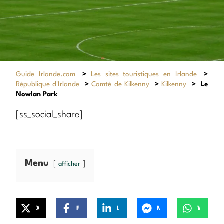
Guide Irlande.com
>
Les sites touristiques en Irlande
>
République d'Irlande
>
Comté de Kilkenny
>
Kilkenny
>
Le
Nowlan Park
[ss_social_share]
Menu
afficher
X
Facebook
LinkedIn
Messenger
WhatsApp