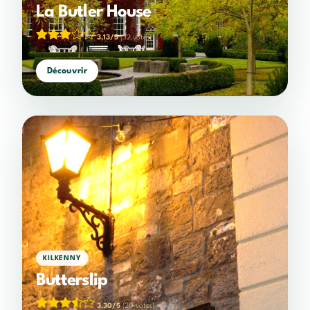
La Butler House
3,13/5
(32 votes)
Découvrir
KILKENNY
Butterslip
3,30/5
(20 votes)