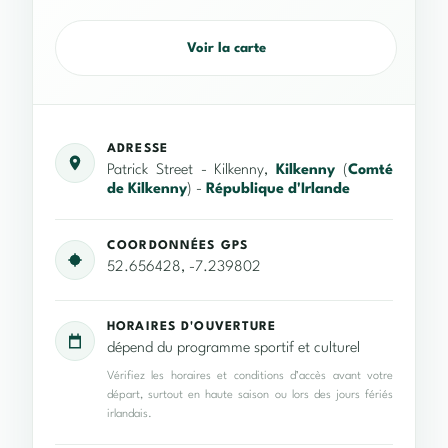
Voir la carte
ADRESSE
Patrick Street - Kilkenny,
Kilkenny
(
Comté
de Kilkenny
) -
République d'Irlande
COORDONNÉES GPS
52.656428, -7.239802
HORAIRES D'OUVERTURE
dépend du programme sportif et culturel
Vérifiez les horaires et conditions d’accès avant votre
départ, surtout en haute saison ou lors des jours fériés
irlandais.