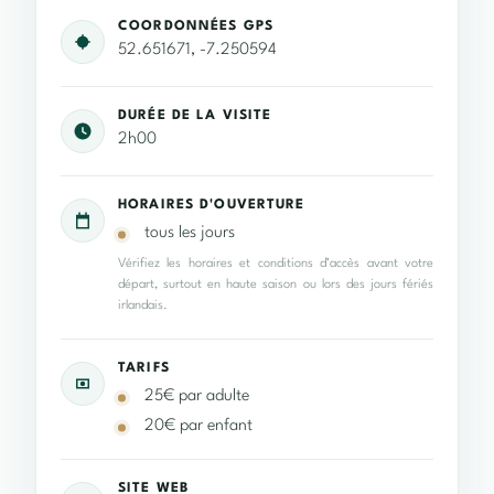
COORDONNÉES GPS
52.651671, -7.250594
DURÉE DE LA VISITE
2h00
HORAIRES D'OUVERTURE
tous les jours
Vérifiez les horaires et conditions d’accès avant votre
départ, surtout en haute saison ou lors des jours fériés
irlandais.
TARIFS
25€ par adulte
20€ par enfant
SITE WEB