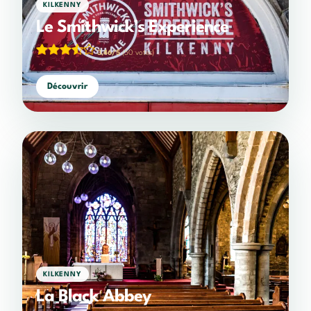
KILKENNY
Le Smithwick’s Experience
3,46/5
(50 votes)
Découvrir
KILKENNY
La Black Abbey