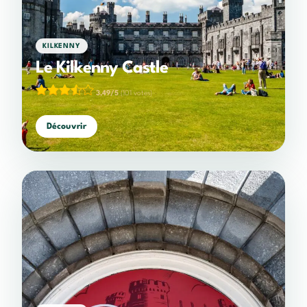
KILKENNY
Le Kilkenny Castle
3,49/5
(101 votes)
Découvrir