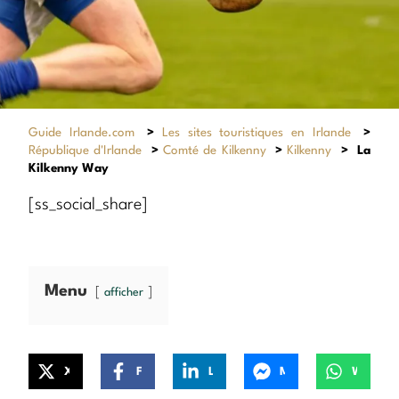
Guide Irlande.com
>
Les sites touristiques en Irlande
>
République d'Irlande
>
Comté de Kilkenny
>
Kilkenny
>
La
Kilkenny Way
[ss_social_share]
Menu
afficher
X
Facebook
LinkedIn
Messenger
WhatsApp