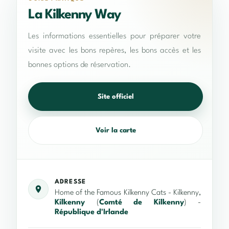
La Kilkenny Way
Les informations essentielles pour préparer votre
visite avec les bons repères, les bons accès et les
bonnes options de réservation.
Site officiel
Voir la carte
ADRESSE
Home of the Famous Kilkenny Cats - Kilkenny,
Kilkenny
(
Comté de Kilkenny
) -
République d'Irlande