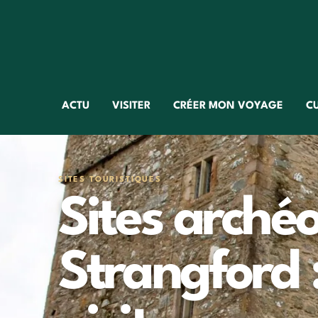
ACTU
VISITER
CRÉER MON VOYAGE
C
SITES TOURISTIQUES
Sites arché
Strangford :