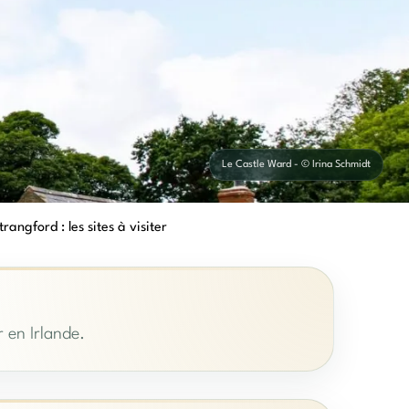
Le Castle Ward - © Irina Schmidt
rangford : les sites à visiter
 en Irlande.