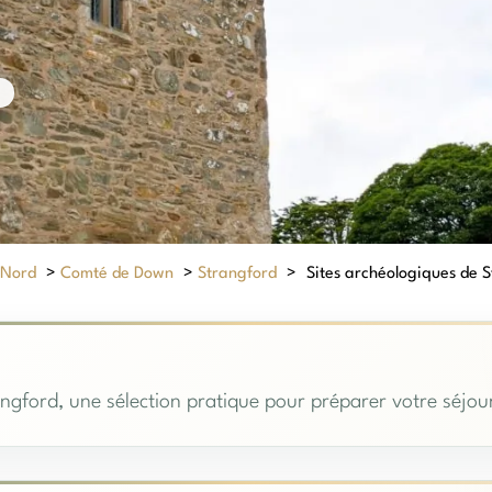
 Nord
>
Comté de Down
>
Strangford
>
Sites archéologiques de St
ngford, une sélection pratique pour préparer votre séjour