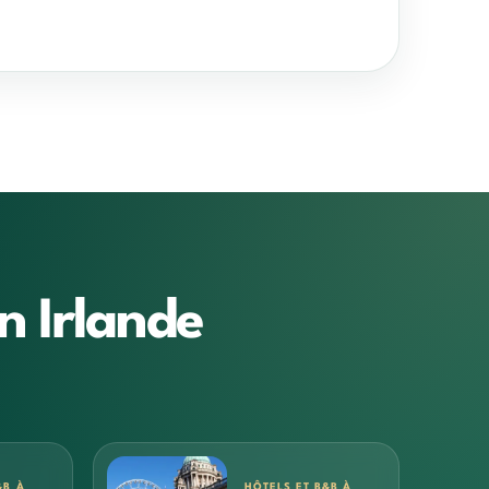
n Irlande
&B À
HÔTELS ET B&B À