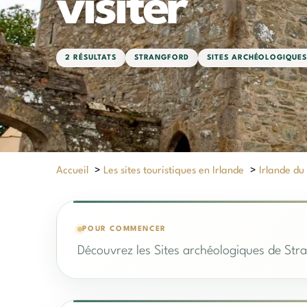
visiter
2 RÉSULTATS
STRANGFORD
SITES ARCHÉOLOGIQUES
Accueil
>
Les sites touristiques en Irlande
>
Irlande du
POUR COMMENCER
Découvrez les Sites archéologiques de Stra