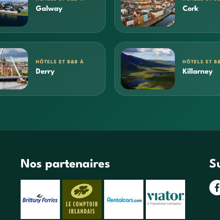
Galway
Cork
HÔTELS ET B&B À
HÔTELS ET B
Derry
Killarney
Nos partenaires
S