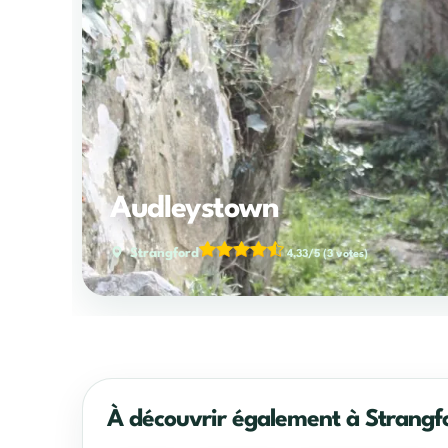
Audleystown
Strangford
4,33/5
(3 votes)
À découvrir également à Strangf