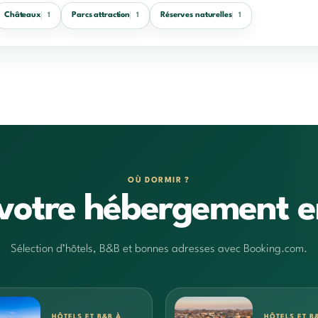
Châteaux
Parcs attraction
Réserves naturelles
1
1
1
OÙ DORMIR ?
votre hébergement e
Sélection d’hôtels, B&B et bonnes adresses avec Booking.com.
HÔTELS ET B&B À
HÔTELS ET B