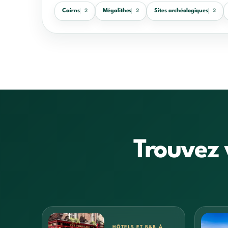
Cairns
Mégalithes
Sites archéologiques
2
2
2
Trouvez 
HÔTELS ET B&B À