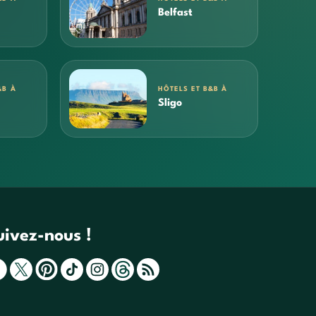
Belfast
&B À
HÔTELS ET B&B À
Sligo
uivez-nous !