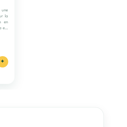
 une
ur la
h en
e est
+