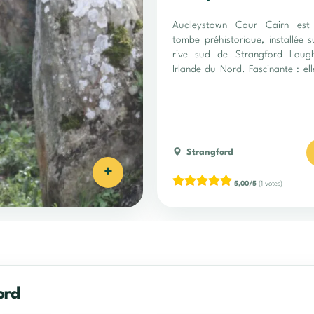
Audleystown Cour Cairn est
tombe préhistorique, installée s
rive sud de Strangford Loug
Irlande du Nord. Fascinante : ell
à découvrir !
Strangford
+
5,00/5
(1 votes)
ord