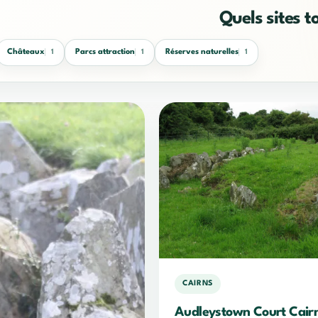
Quels sites t
Châteaux
Parcs attraction
Réserves naturelles
1
1
1
CAIRNS
Audleystown Court Cair