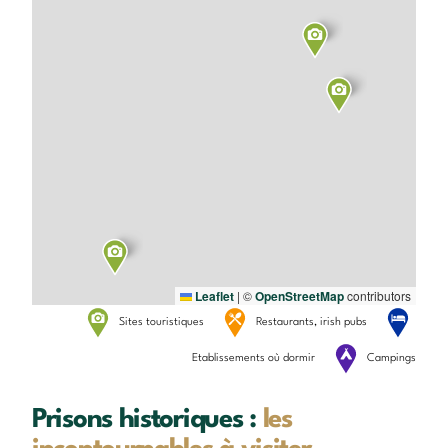
Leaflet
|
©
OpenStreetMap
contributors
Sites touristiques
Restaurants, irish pubs
Etablissements où dormir
Campings
Prisons historiques :
les