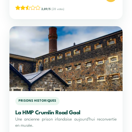
2,89/5
(28 votes)
PRISONS HISTORIQUES
La HMP Crumlin Road Gaol
Une ancienne prison irlandaise aujourd’hui reconvertie
en musée.