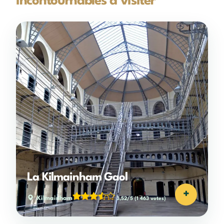
incontournables à visiter
La Kilmainham Gaol
+
Kilmainham
3,52/5
(1 463 votes)