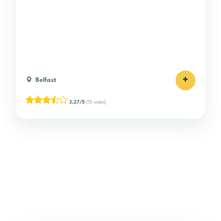
+
Belfast
3,27/5
(15 votes)