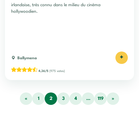
irlandaise, très connu dans le milieu du cinéma
hollywoodien.
+
Ballymena
4,36/5
(975 votes)
«
1
2
3
4
…
119
»