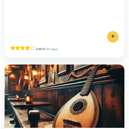
+
3,95/5
(21 votes)