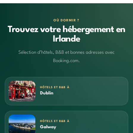
OÙ DORMIR ?
Trouvez votre hébergement en
Irlande
Sélection d’hôtels, B&B et bonnes adresses avec
Booking.com.
HÔTELS ET B&B À
Dublin
HÔTELS ET B&B À
Galway