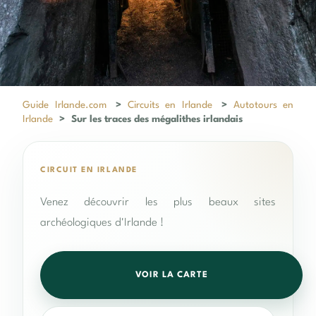
Guide Irlande.com
>
Circuits en Irlande
>
Autotours en
Irlande
>
Sur les traces des mégalithes irlandais
CIRCUIT EN IRLANDE
Venez découvrir les plus beaux sites
archéologiques d'Irlande !
VOIR LA CARTE