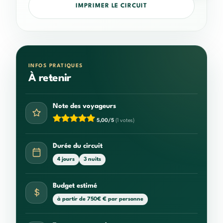
IMPRIMER LE CIRCUIT
INFOS PRATIQUES
À retenir
Note des voyageurs
5,00/5
(1 votes)
Durée du circuit
4 jours
3 nuits
Budget estimé
à partir de 750€ € par personne