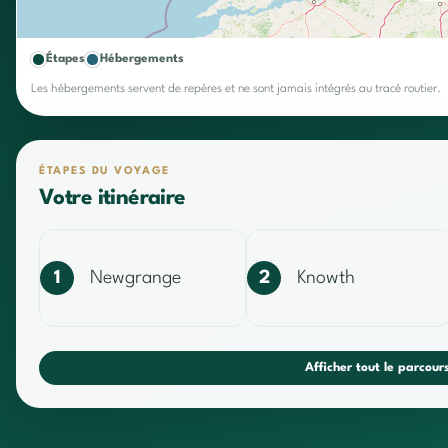
Étapes
Hébergements
Les hébergements servent de repères et ne sont jamais intégrés au tracé routier.
ÉTAPES DU VOYAGE
Votre itinéraire
1
Newgrange
2
Knowth
Afficher tout le parcour