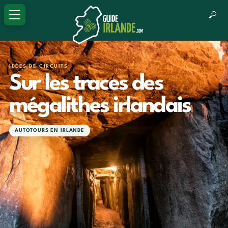
IDÉES DE CIRCUITS
Sur les traces des
mégalithes irlandais
AUTOTOURS EN IRLANDE