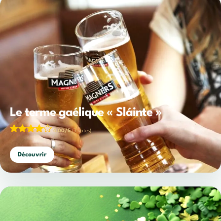
Le terme gaélique « Sláinte »
4,00/5
(3 votes)
Découvrir