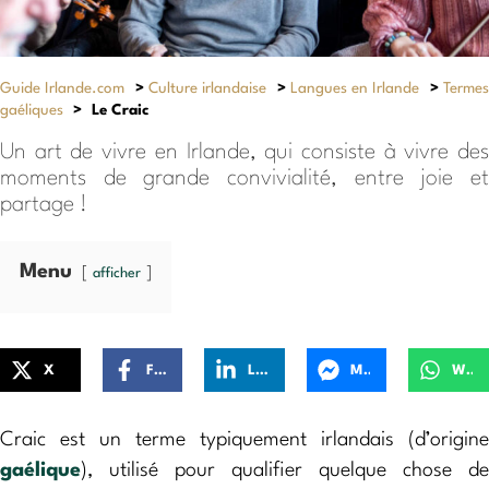
Guide Irlande.com
>
Culture irlandaise
>
Langues en Irlande
>
Terme
gaéliques
>
Le Craic
Un art de vivre en Irlande, qui consiste à vivre des
moments de grande convivialité, entre joie et
partage !
Menu
afficher
X
Facebook
LinkedIn
Messenger
WhatsApp
Craic est un terme typiquement irlandais (d’origine
gaélique
), utilisé pour qualifier quelque chose de