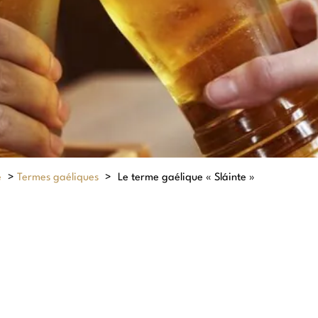
e
>
Termes gaéliques
>
Le terme gaélique « Sláinte »