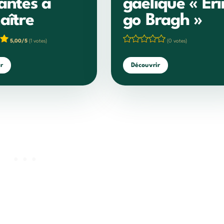
antes à
gaélique « Eri
aître
go Bragh »
5,00/5
(1 votes)
(0 votes)
r
Découvrir