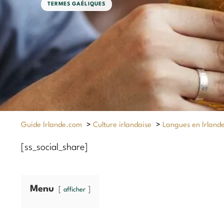
TERMES GAÉLIQUES
Guide Irlande.com
>
Culture irlandaise
>
Langues en Irland
[ss_social_share]
Menu
afficher