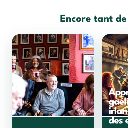
Encore tant de
Appr
gaél
irlan
des 