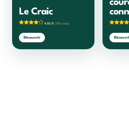
cour
Le Craic
conn
4,10/5
(358 votes)
Découvrir
Découvri