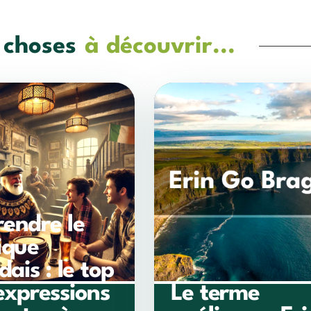
 choses
à découvrir...
endre le
ique
dais : le top
expressions
Le terme