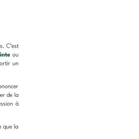
s. C’est
inte
ou
ortir un
ononcer
er de la
ession à
e que la