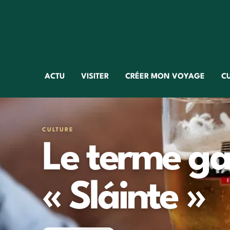
ACTU
VISITER
CRÉER MON VOYAGE
C
CULTURE
Le terme ga
« Sláinte »