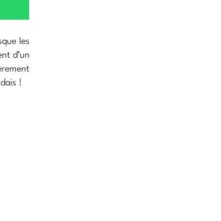
sque les
ent d’un
ièrement
dais !