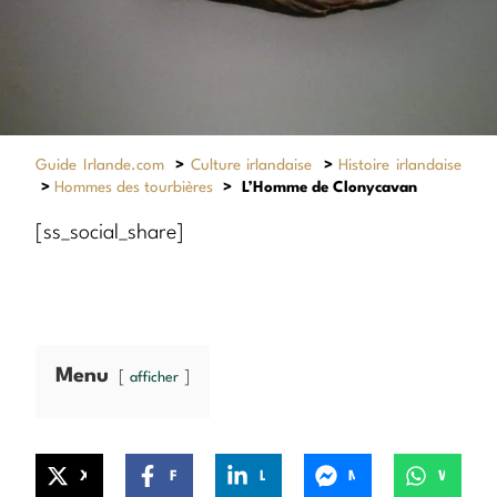
Guide Irlande.com
>
Culture irlandaise
>
Histoire irlandaise
>
Hommes des tourbières
>
L’Homme de Clonycavan
[ss_social_share]
Menu
afficher
X
Facebook
LinkedIn
Messenger
WhatsApp