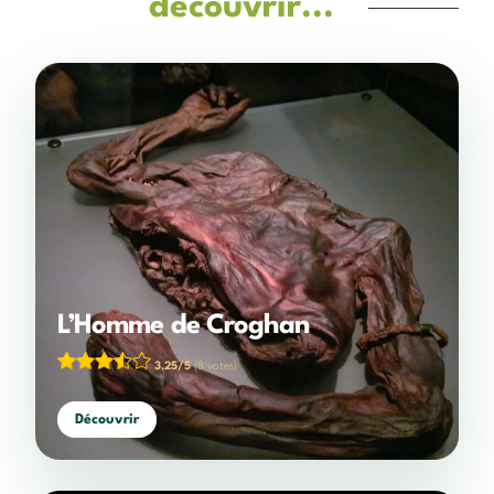
découvrir...
L’Homme de Croghan
3,25/5
(8 votes)
Découvrir