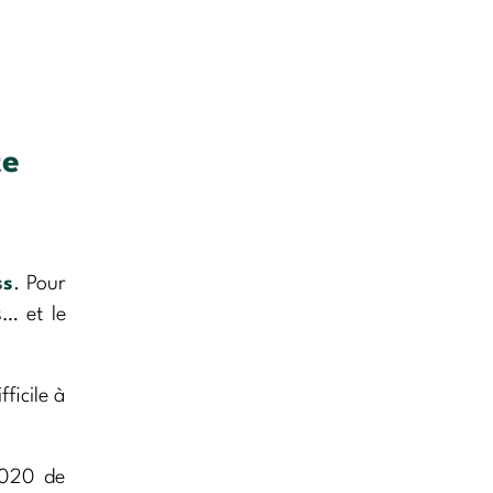
te
ss
. Pour
s… et le
fficile à
2020 de