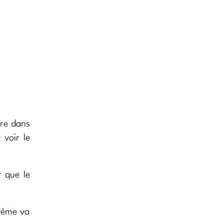
ère dans
 voir le
r que le
crème va