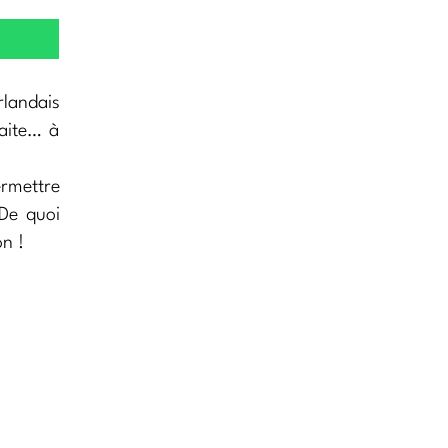
rlandais
faite… à
ermettre
 De quoi
n !