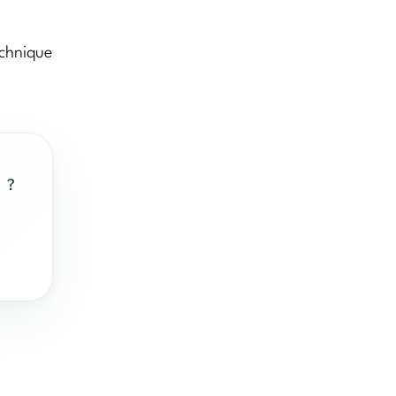
echnique
 ?