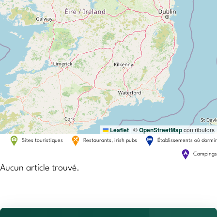
Leaflet
|
©
OpenStreetMap
contributors
Sites touristiques
Restaurants, irish pubs
Établissements où dormir
Campings
Aucun article trouvé.