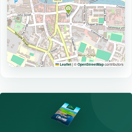
Leaflet
|
©
OpenStreetMap
contributors