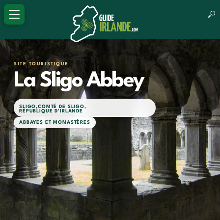
SITE TOURISTIQUE
La Sligo Abbey
SLIGO
,
COMTÉ DE SLIGO
,
RÉPUBLIQUE D'IRLANDE
ABBAYES ET MONASTÈRES