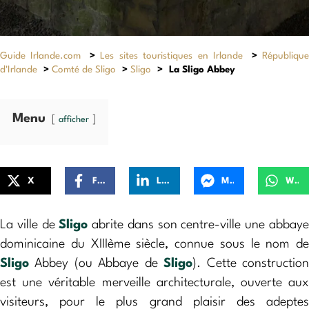
Guide Irlande.com
>
Les sites touristiques en Irlande
>
Républiqu
d'Irlande
>
Comté de Sligo
>
Sligo
>
La Sligo Abbey
Menu
afficher
X
Facebook
LinkedIn
Messenger
WhatsApp
La ville de
Sligo
abrite dans son centre-ville une abbay
dominicaine du XIIIème siècle, connue sous le nom de
Sligo
Abbey (ou Abbaye de
Sligo
). Cette constructio
est une véritable merveille architecturale, ouverte aux
visiteurs, pour le plus grand plaisir des adeptes