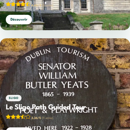
4,60/5
(5 votes)
Découvrir
SLIGO
Le Sligo Path Guided Tour
3,36/5
(11 votes)