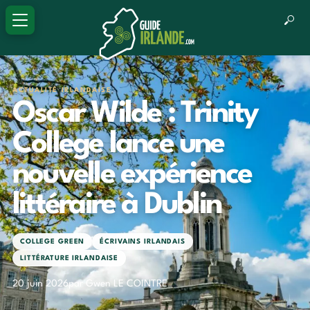
ACTUALITÉ IRLANDAISE
Oscar Wilde : Trinity
College lance une
nouvelle expérience
littéraire à Dublin
COLLEGE GREEN
ÉCRIVAINS IRLANDAIS
LITTÉRATURE IRLANDAISE
20 juin 2026
par Gwen LE COINTRE