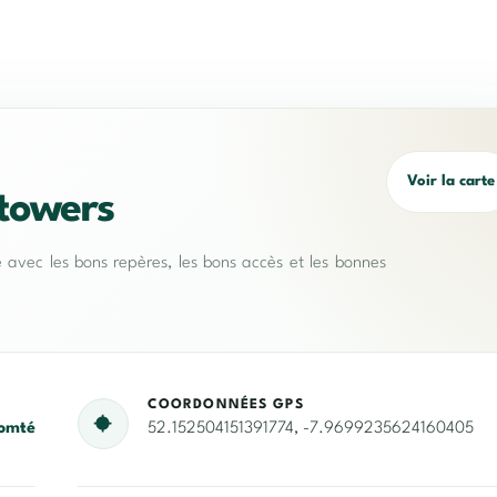
Voir la carte
towers
e avec les bons repères, les bons accès et les bonnes
COORDONNÉES GPS
omté
52.152504151391774, -7.9699235624160405