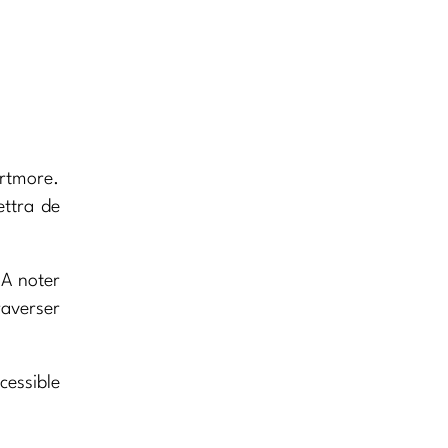
rtmore.
ettra de
 A noter
raverser
cessible