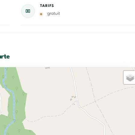
TARIFS
gratuit
arte