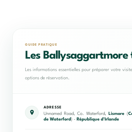
GUIDE PRATIQUE
Les Ballysaggartmore 
Les informations essentielles pour préparer votre visit
options de réservation.
ADRESSE
Unnamed Road, Co. Waterford,
Lismore
(
C
de Waterford
) -
République d'Irlande