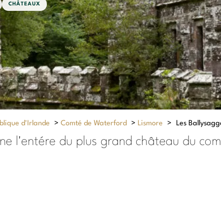
CHÂTEAUX
lique d'Irlande
>
Comté de Waterford
>
Lismore
>
Les Ballysag
gine l'entére du plus grand château du co