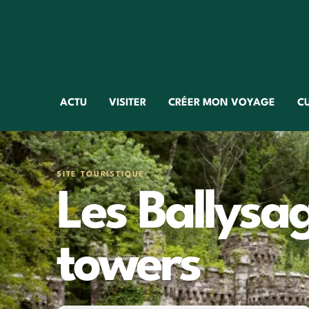
ACTU
VISITER
CRÉER MON VOYAGE
C
SITE TOURISTIQUE
Les Ballys
towers