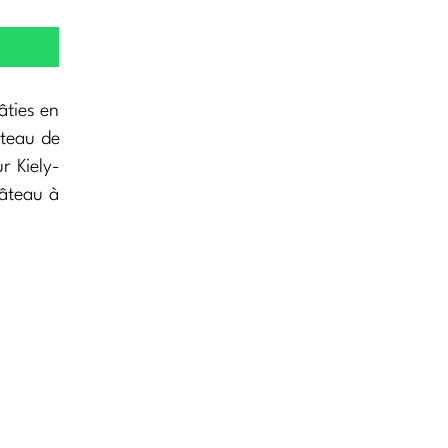
âties en
âteau de
r Kiely-
hâteau à