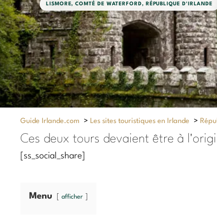
LISMORE
,
COMTÉ DE WATERFORD
,
RÉPUBLIQUE D'IRLANDE
Guide Irlande.com
>
Les sites touristiques en Irlande
>
Répub
Ces deux tours devaient être à l'ori
[ss_social_share]
Menu
afficher