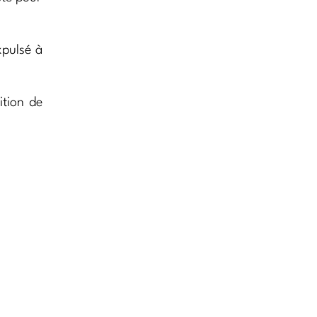
xpulsé à
ition de