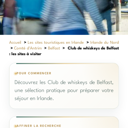
Accueil
>
Les sites touristiques en Irlande
>
Irlande du Nord
>
Comté d'Antrim
>
Belfast
>
Club de whiskeys de Belfast
: les sites à visiter
POUR COMMENCER
Découvrez les Club de whiskeys de Belfast,
une sélection pratique pour préparer votre
séjour en Irlande.
AFFINER LA RECHERCHE