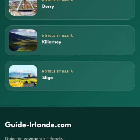
HÔTELS ET B&B À
Derry
HÔTELS ET B&B À
Killarney
HÔTELS ET B&B À
Sligo
Guide-Irlande.com
Guide de voyage sur l'Irlande.