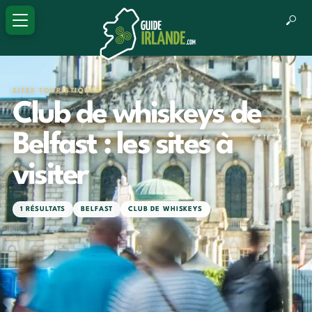
SITES TOURISTIQUES
Club de whiskeys de
Belfast : les sites à
visiter
1 RÉSULTATS
BELFAST
CLUB DE WHISKEYS