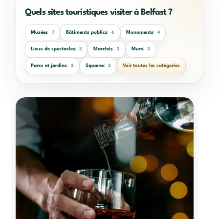
Quels sites touristiques visiter à Belfast ?
Musées
Bâtiments publics
Monuments
7
6
4
Lieux de spectacles
Marchés
Murs
3
2
2
Parcs et jardins
Squares
Voir toutes les catégories
2
2