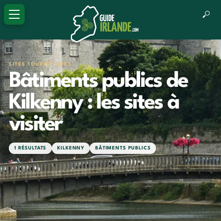
SITES TOURISTIQUES
Bâtiments publics de
Kilkenny : les sites à
visiter
1 RÉSULTATS
KILKENNY
BÂTIMENTS PUBLICS