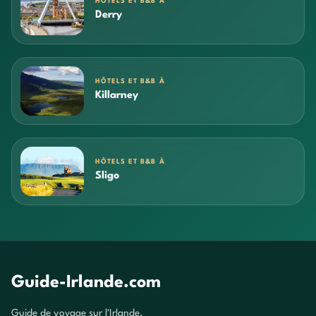
HÔTELS ET B&B À
Derry
HÔTELS ET B&B À
Killarney
HÔTELS ET B&B À
Sligo
Guide-Irlande.com
Guide de voyage sur l'Irlande.