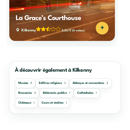
La Grace’s Courthouse
+
Kilkenny
2,33/5
(6 votes)
À découvrir également à Kilkenny
Musées
Edifices religieux
Abbayes et monastères
4
3
2
Brasseries
Bâtiments publics
Cathédrales
2
1
1
Châteaux
Cours et ateliers
1
1