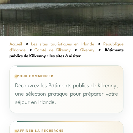
Accueil
>
Les sites touristiques en Irlande
>
République
d'Irlande
>
Comté de Kilkenny
>
Kilkenny
>
Bâtiments
publics de Kilkenny : les sites à visiter
POUR COMMENCER
Découvrez les Bâtiments publics de Kilkenny,
une sélection pratique pour préparer votre
séjour en Irlande.
AFFINER LA RECHERCHE