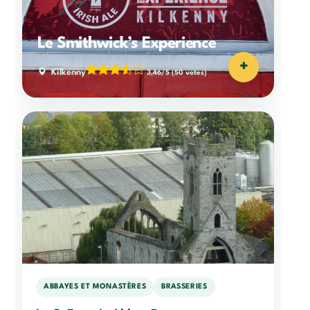
Le Smithwick’s Experience
+
Kilkenny
3,46/5
(50 votes)
ABBAYES ET MONASTÈRES
BRASSERIES