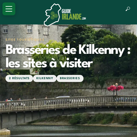
SITES TOURISTIQUES
Brasseries de Kilkenny :
les sites à visiter
2 RÉSULTATS
KILKENNY
BRASSERIES