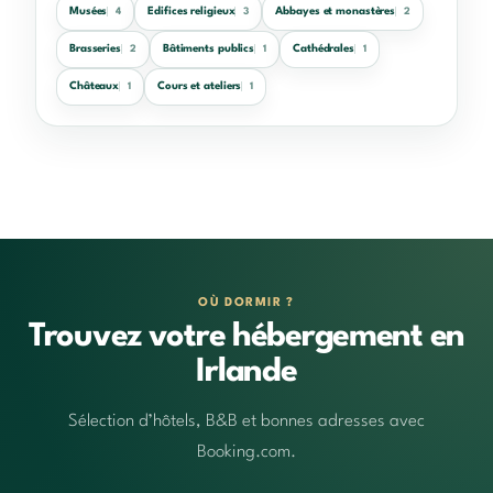
Musées
Edifices religieux
Abbayes et monastères
4
3
2
Brasseries
Bâtiments publics
Cathédrales
2
1
1
Châteaux
Cours et ateliers
1
1
OÙ DORMIR ?
Trouvez votre hébergement en
Irlande
Sélection d’hôtels, B&B et bonnes adresses avec
Booking.com.