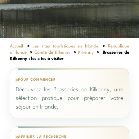
Accueil
>
Les sites touristiques en Irlande
>
République
d'Irlande
>
Comté de Kilkenny
>
Kilkenny
>
Brasseries de
Kilkenny : les sites à visiter
POUR COMMENCER
Découvrez les Brasseries de Kilkenny, une
sélection pratique pour préparer votre
séjour en Irlande.
AFFINER LA RECHERCHE