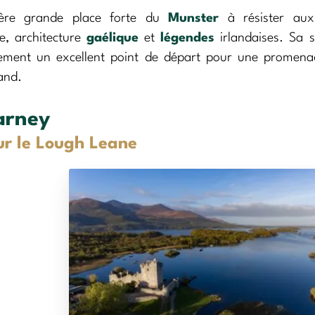
ière grande place forte du
Munster
à résister aux
re, architecture
gaélique
et
légendes
irlandaises. Sa s
ement un excellent point de départ pour une promena
and.
larney
ur le Lough Leane