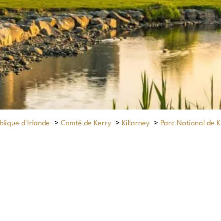
lique d'Irlande
>
Comté de Kerry
>
Killarney
>
Parc National de K