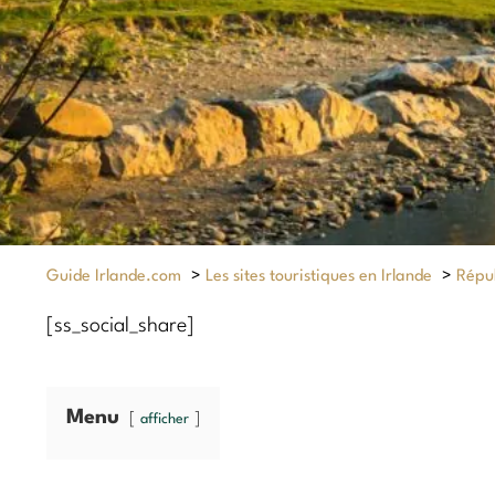
Guide Irlande.com
>
Les sites touristiques en Irlande
>
Répub
[ss_social_share]
Menu
afficher