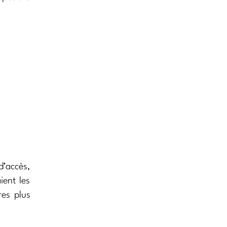
d’accès,
ient les
res plus