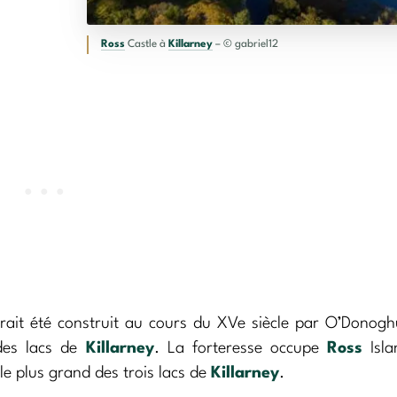
Ross
Castle à
Killarney
– © gabriel12
urait été construit au cours du XVe siècle par O’Donog
des lacs de
Killarney
. La forteresse occupe
Ross
Isla
e plus grand des trois lacs de
Killarney
.