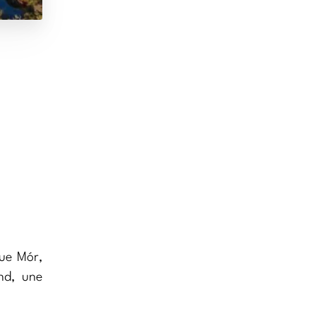
hue Mór,
nd, une