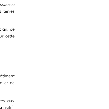
essource
s terres
clan, de
ur cette
âtiment
alier de
ires aux
ositifs