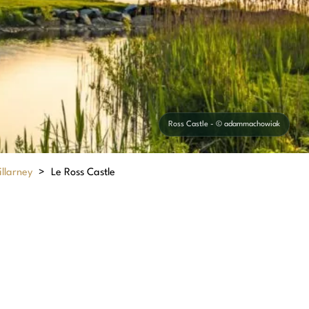
Ross Castle - © adammachowiak
illarney
>
Le Ross Castle