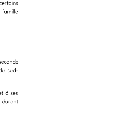
certains
 famille
seconde
u sud-
et à ses
s durant