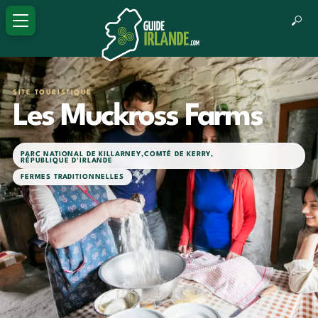
SITE TOURISTIQUE
Les Muckross Farms
PARC NATIONAL DE KILLARNEY
,
COMTÉ DE KERRY
,
RÉPUBLIQUE D'IRLANDE
FERMES TRADITIONNELLES