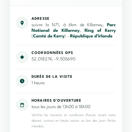
ADRESSE
suivre la N71, à 6km de Killarney,
Parc
National de Killarney
,
Ring of Kerry
(
Comté de Kerry
) -
République d'Irlande
COORDONNÉES GPS
52.018274, -9.505690
DURÉE DE LA VISITE
1 heure
HORAIRES D'OUVERTURE
tous les jours de 13h00 à 18h00
Vérifiez les horaires et conditions d’accès avant votre
départ, surtout en haute saison ou lors des jours fériés
irlandais.