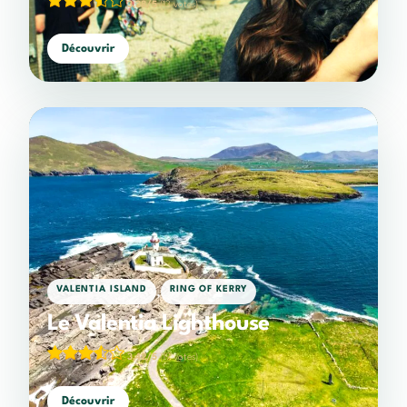
3,38/5
(13 votes)
Découvrir
,
VALENTIA ISLAND
RING OF KERRY
Le Valentia Lighthouse
3,42/5
(19 votes)
Découvrir