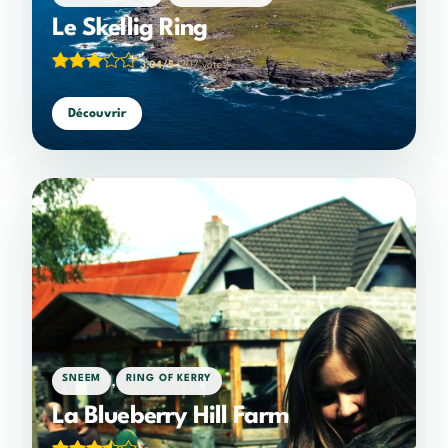
Le Skellig Ring
3,04/5
(207 votes)
Découvrir
,
SNEEM
RING OF KERRY
La Blueberry Hill Farm