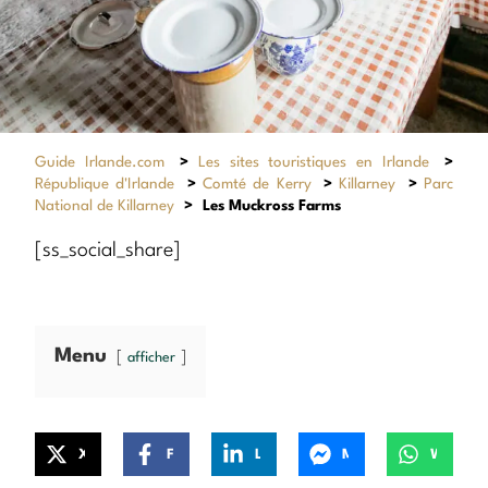
Guide Irlande.com
>
Les sites touristiques en Irlande
>
République d'Irlande
>
Comté de Kerry
>
Killarney
>
Parc
National de Killarney
>
Les Muckross Farms
[ss_social_share]
Menu
afficher
X
Facebook
LinkedIn
Messenger
WhatsApp