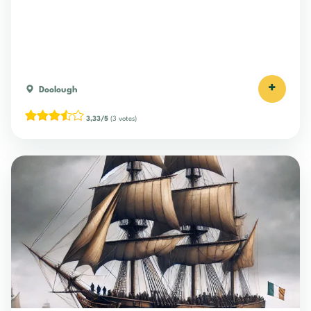
+
Doolough
3,33/5
(3 votes)