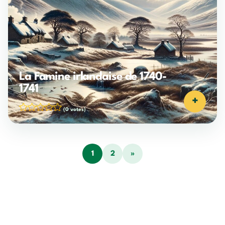
La Famine irlandaise de 1740-
1741
+
(0 votes)
1
2
»