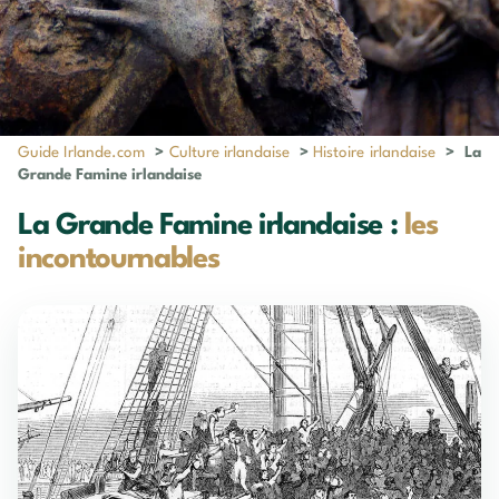
Guide Irlande.com
>
Culture irlandaise
>
Histoire irlandaise
>
La
Grande Famine irlandaise
La Grande Famine irlandaise :
les
incontournables