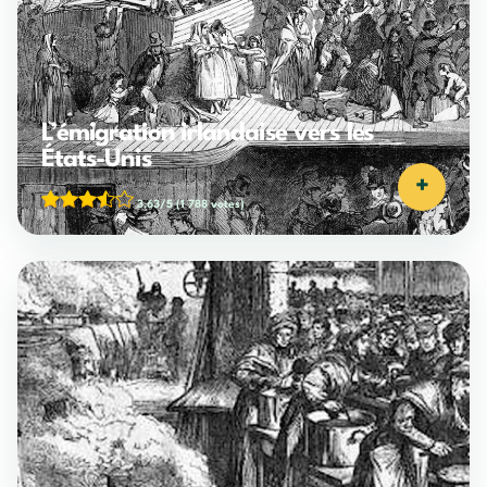
L’émigration irlandaise vers les
États-Unis
+
3,63/5
(1 788 votes)