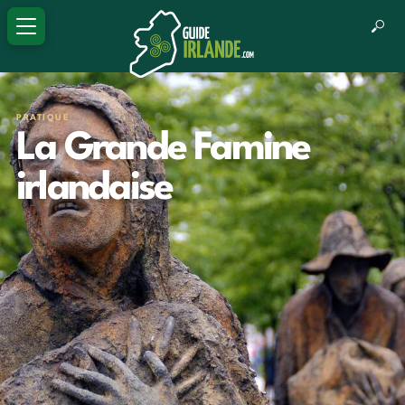
PRATIQUE
La Grande Famine
irlandaise