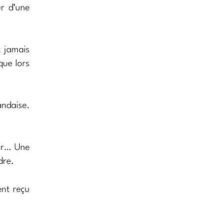
r d’une
t jamais
que lors
andaise.
ur… Une
dre.
nt reçu