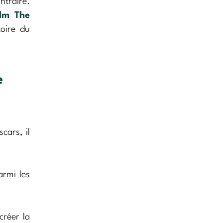
ntraire.
ilm
The
oire du
e
cars, il
armi les
créer la