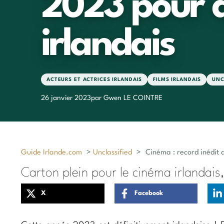
2023 pour d
irlandais
ACTEURS ET ACTRICES IRLANDAIS
FILMS IRLANDAIS
UNC
26 janvier 2023
par Gwen LE COINTRE
Guide Irlande.com
>
Unclassified
>
Cinéma : record inédit 
Carton plein pour le cinéma irlandais,
X
Facebook