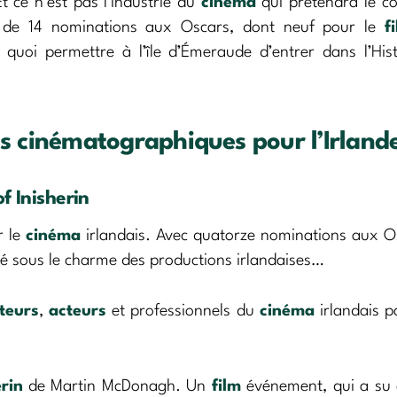
t ce n’est pas l’industrie du
cinéma
qui prétendra le co
ns de 14 nominations aux Oscars, dont neuf pour le
f
uoi permettre à l’île d’Émeraude d’entrer dans l’Hist
ds cinématographiques pour l’Irland
f Inisherin
r le
cinéma
irlandais. Avec quatorze nominations aux Os
bé sous le charme des productions irlandaises…
ateurs
,
acteurs
et professionnels du
cinéma
irlandais p
rin
de Martin McDonagh. Un
film
événement, qui a su 