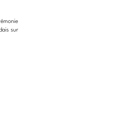
érémonie
dais sur