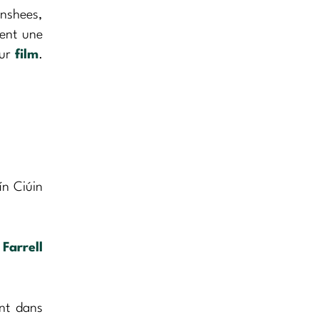
anshees,
ent une
eur
film
.
ín Ciúin
 Farrell
ent dans