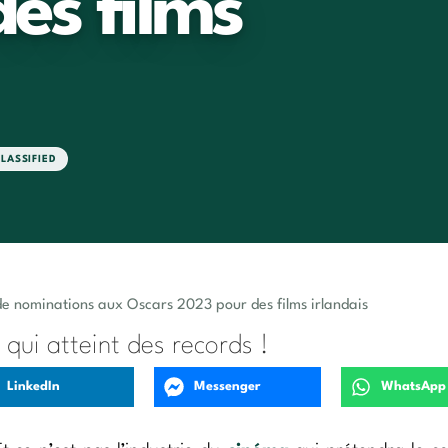
es films
LASSIFIED
de nominations aux Oscars 2023 pour des films irlandais
 qui atteint des records !
LinkedIn
Messenger
WhatsApp