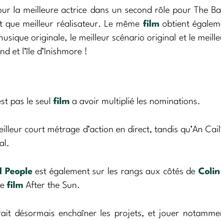
r la meilleure actrice dans un second rôle pour The B
t que meilleur réalisateur. Le même
film
obtient égalem
sique originale, le meilleur scénario original et le meill
nd et l’île d’Inishmore !
st pas le seul
film
a avoir multiplié les nominations.
lleur court métrage d’action en direct, tandis qu’An Cail
al.
 People
est également sur les rangs aux côtés de
Colin
le
film
After the Sun.
vrait désormais enchaîner les projets, et jouer notamm