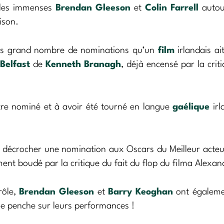
t les immenses
Brendan Gleeson
et
Colin Farrell
autou
ison.
 plus grand nombre de nominations qu’un
film
irlandais ai
 Belfast
de
Kenneth Branagh
, déjà encensé par la criti
re nominé et à avoir été tourné en langue
gaélique
irl
 décrocher une nomination aux Oscars du Meilleur acte
ent boudé par la critique du fait du flop du filma Alexan
rôle,
Brendan Gleeson
et
Barry Keoghan
ont égaleme
e penche sur leurs performances !