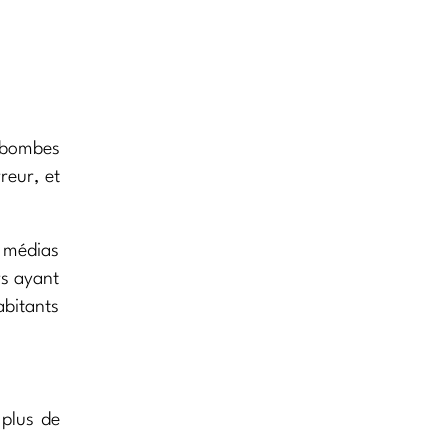
2 bombes
reur, et
s médias
rs ayant
abitants
 plus de