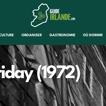
CULTURE
ORGANISER
GASTRONOMIE
OÙ DORMIR
riday (1972)