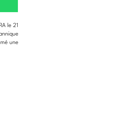
RA le 21
tannique
ammé une