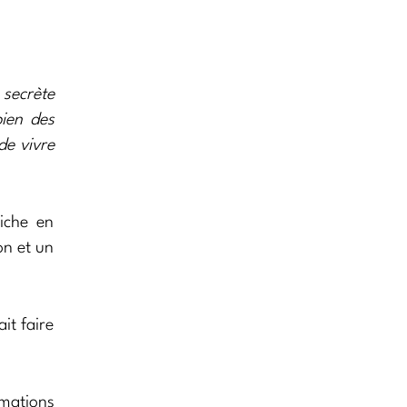
 secrète
bien des
de vivre
riche en
on et un
it faire
mations