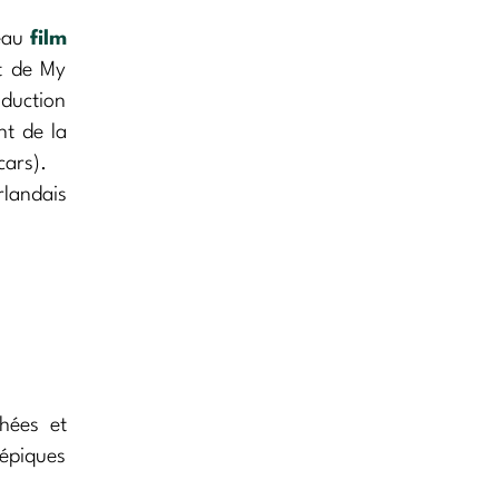
veau
film
it de My
duction
nt de la
cars).
rlandais
hées et
 épiques