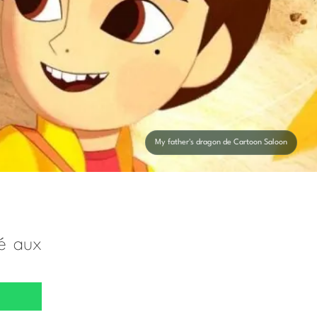
My father's dragon de Cartoon Saloon
né aux