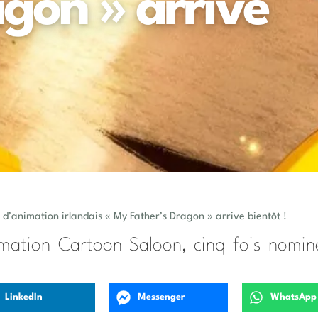
agon » arrive
m d’animation irlandais « My Father’s Dragon » arrive bientôt !
nimation Cartoon Saloon, cinq fois nomi
LinkedIn
Messenger
WhatsApp