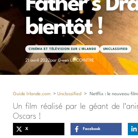
Father’s Dr
bientôt !
CINÉMA ET TÉLÉVISION SUR L'IRLANDE
UNCLASSIFIED
21 avril 2022
par Gwen LE COINTRE
Guide Irlande.com
>
Unclassified
>
Netflix : le nouveau fil
Un film réalisé par le géant de l'a
Oscars !
X
Facebook