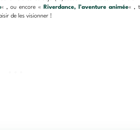
a
« , ou encore «
Riverdance, l’aventure animée
« , 
isir de les visionner !