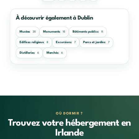
À découvrir également à Dublin
Musées
Monuments
Bâtiments publics
35
15
11
Edifices religieux
Excursions
Parcs et jardins
8
7
7
Distilleries
Marchés
6
6
OÙ DORMIR ?
Trouvez votre hébergement en
Irlande