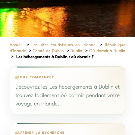
Accueil
>
Les sites touristiques en Irlande
>
République
d'Irlande
>
Comté de Dublin
>
Dublin
>
Où dormir à Dublin
>
Les hébergements à Dublin : où dormir ?
POUR COMMENCER
Découvrez les Les hébergements à Dublin et
trouvez facilement où dormir pendant votre
voyage en Irlande.
AFFINER LA RECHERCHE