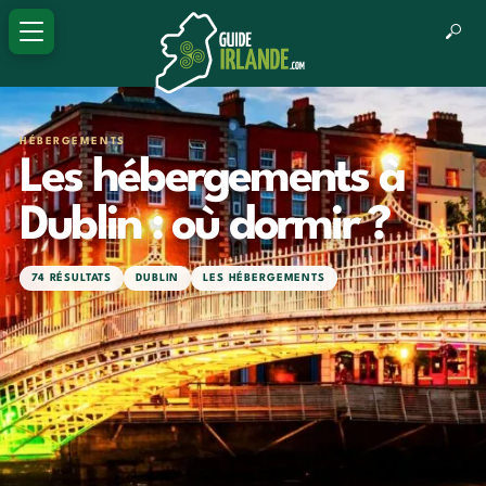
HÉBERGEMENTS
Les hébergements à
Dublin : où dormir ?
74 RÉSULTATS
DUBLIN
LES HÉBERGEMENTS