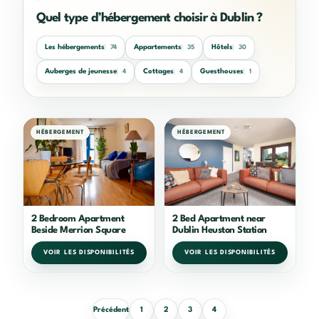
Quel type d’hébergement choisir à Dublin ?
Les hébergements
Appartements
Hôtels
74
35
30
Auberges de jeunesse
Cottages
Guesthouses
4
4
1
HÉBERGEMENT
HÉBERGEMENT
2 Bedroom Apartment
2 Bed Apartment near
Beside Merrion Square
Dublin Heuston Station
VOIR LES DISPONIBILITÉS
VOIR LES DISPONIBILITÉS
Précédent
1
2
3
4