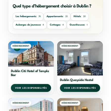
Quel type d’hébergement choisir à Dublin ?
Les hébergements
Appartements
Hôtels
74
35
30
Auberges de jeunesse
Cottages
Guesthouses
4
4
1
HÉBERGEMENT
HÉBERGEMENT
Dublin Citi Hotel of Temple
Bar
Dublin Quayside Hostel
VOIR LES DISPONIBILITÉS
VOIR LES DISPONIBILITÉS
HÉBERGEMENT
HÉBERGEMENT