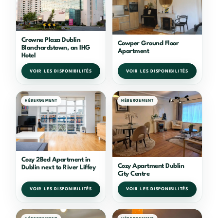
Crowne Plaza Dublin
Cowper Ground Floor
Blanchardstown, an IHG
Apartment
Hotel
VOIR LES DISPONIBILITÉS
VOIR LES DISPONIBILITÉS
HÉBERGEMENT
HÉBERGEMENT
Cozy 2Bed Apartment in
Cozy Apartment Dublin
Dublin next to River Liffey
City Centre
VOIR LES DISPONIBILITÉS
VOIR LES DISPONIBILITÉS