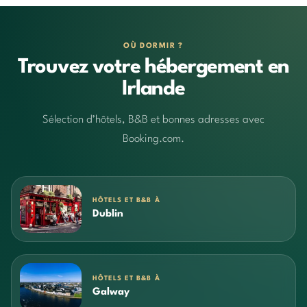
OÙ DORMIR ?
Trouvez votre hébergement en
Irlande
Sélection d’hôtels, B&B et bonnes adresses avec
Booking.com.
HÔTELS ET B&B À
Dublin
HÔTELS ET B&B À
Galway