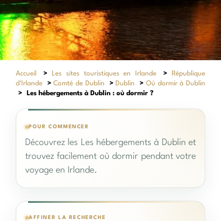
Accueil
>
Les sites touristiques en Irlande
>
République
d'Irlande
>
Comté de Dublin
>
Dublin
>
Où dormir à Dublin
>
Les hébergements à Dublin : où dormir ?
POUR COMMENCER
Découvrez les Les hébergements à Dublin et
trouvez facilement où dormir pendant votre
voyage en Irlande.
AFFINER LA RECHERCHE