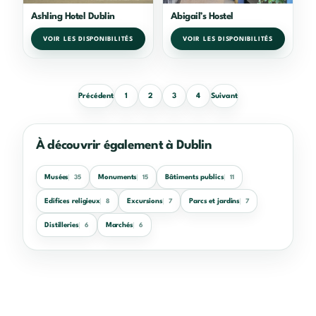
Ashling Hotel Dublin
Abigail’s Hostel
VOIR LES DISPONIBILITÉS
VOIR LES DISPONIBILITÉS
Précédent
1
2
3
4
Suivant
À découvrir également à Dublin
Musées
Monuments
Bâtiments publics
35
15
11
Edifices religieux
Excursions
Parcs et jardins
8
7
7
Distilleries
Marchés
6
6