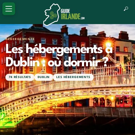
HÉBERGEMENTS
Les hébergements à
Dublin : où dormir ?
74 RÉSULTATS
DUBLIN
LES HÉBERGEMENTS