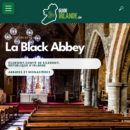
SITE TOURISTIQUE
La Black Abbey
KILKENNY
,
COMTÉ DE KILKENNY
,
RÉPUBLIQUE D'IRLANDE
ABBAYES ET MONASTÈRES