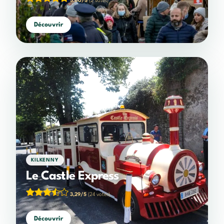
5,00/5
(2 votes)
Découvrir
KILKENNY
Le Castle Express
3,29/5
(24 votes)
Découvrir