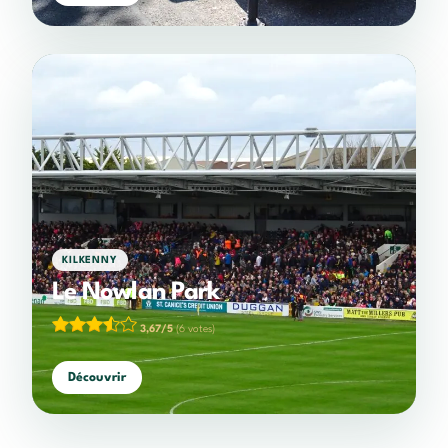
KILKENNY
Le Nowlan Park
3,67/5
(6 votes)
Découvrir