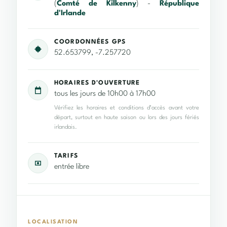
(
Comté de Kilkenny
) -
République
d'Irlande
COORDONNÉES GPS
52.653799, -7.257720
HORAIRES D'OUVERTURE
tous les jours de 10h00 à 17h00
Vérifiez les horaires et conditions d’accès avant votre
départ, surtout en haute saison ou lors des jours fériés
irlandais.
TARIFS
entrée libre
LOCALISATION