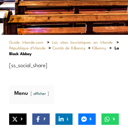
Guide Irlande.com
>
Les sites touristiques en Irlande
>
République d'Irlande
>
Comté de Kilkenny
>
Kilkenny
>
La
Black Abbey
[ss_social_share]
Menu
afficher
X
Facebook
LinkedIn
Messenger
WhatsApp