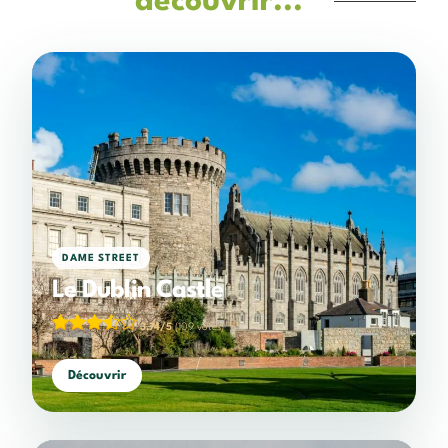
découvrir...
DAME STREET
Le Dublin Castle
3,74/5
(109 votes)
Découvrir