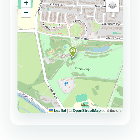
+
−
Leaflet
|
©
OpenStreetMap
contributors