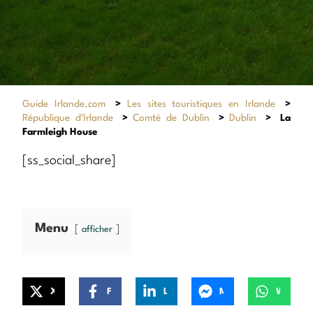
Guide Irlande.com
>
Les sites touristiques en Irlande
>
République d'Irlande
>
Comté de Dublin
>
Dublin
>
La
Farmleigh House
[ss_social_share]
Menu
afficher
X
Facebook
LinkedIn
Messenger
WhatsApp