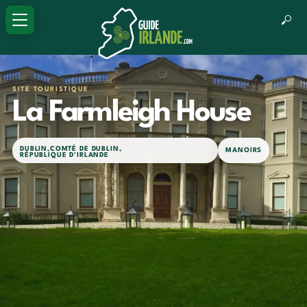
SITE TOURISTIQUE
La Farmleigh House
DUBLIN
,
COMTÉ DE DUBLIN
,
MANOIRS
RÉPUBLIQUE D'IRLANDE