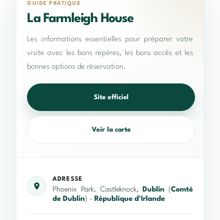
GUIDE PRATIQUE
La Farmleigh House
Les informations essentielles pour préparer votre
visite avec les bons repères, les bons accès et les
bonnes options de réservation.
Site officiel
Voir la carte
ADRESSE
Phoenix Park, Castleknock,
Dublin
(
Comté
de Dublin
) -
République d'Irlande