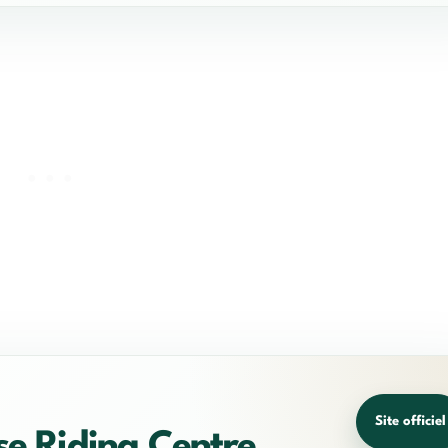
Site officiel
e Riding Centre