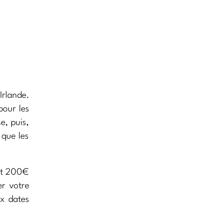
Irlande.
pour les
e, puis,
 que les
 et 200€
er votre
ux dates