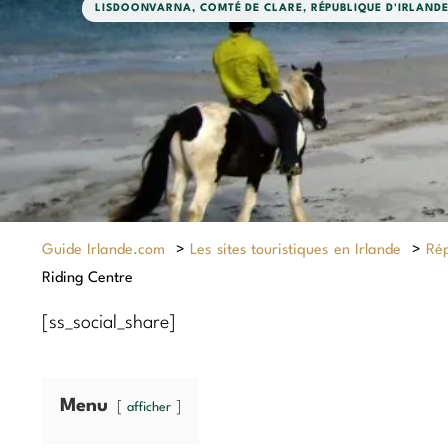
LISDOONVARNA
,
COMTÉ DE CLARE
,
RÉPUBLIQUE D'IRLAND
Guide Irlande.com
>
Les sites touristiques en Irlande
>
Rép
Riding Centre
[ss_social_share]
Menu
afficher