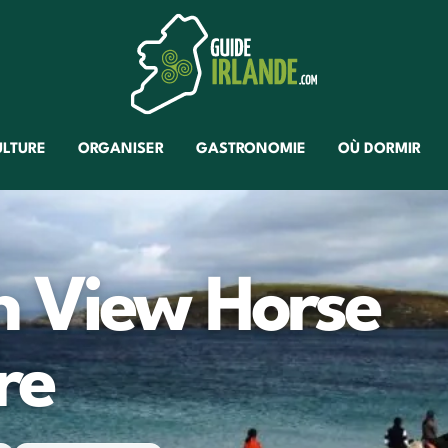
ULTURE
ORGANISER
GASTRONOMIE
OÙ DORMIR
n View Horse
re