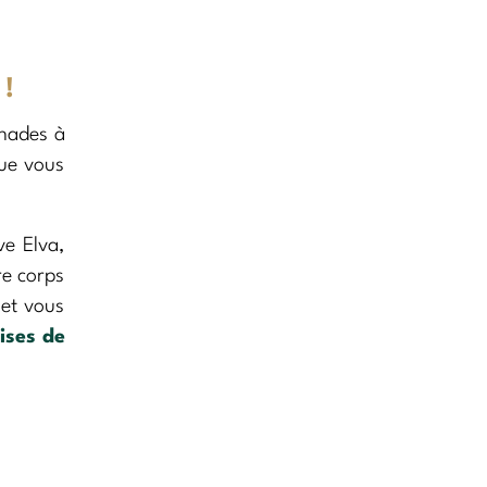
 !
enades à
que vous
ve Elva,
re corps
 et vous
ises de