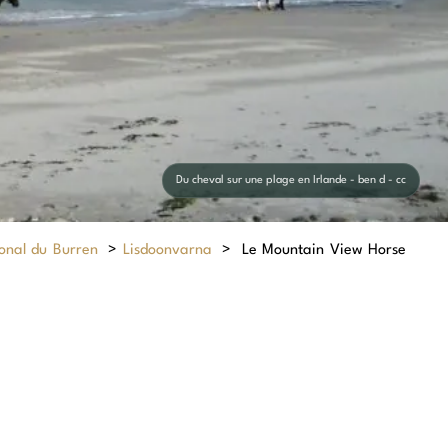
Du cheval sur une plage en Irlande - ben d - cc
onal du Burren
>
Lisdoonvarna
>
Le Mountain View Horse