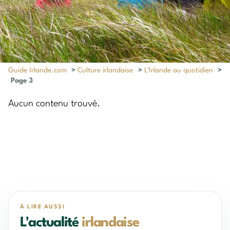
Guide Irlande.com
>
Culture irlandaise
>
L'Irlande au quotidien
>
Page 3
Aucun contenu trouvé.
À LIRE AUSSI
L'actualité
irlandaise