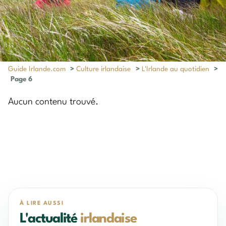
Guide Irlande.com
>
Culture irlandaise
>
L'Irlande au quotidien
>
Page 6
Aucun contenu trouvé.
À LIRE AUSSI
L'actualité
irlandaise