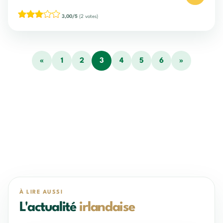
3,00/5
(2 votes)
«
1
2
3
4
5
6
»
À LIRE AUSSI
L'actualité
irlandaise