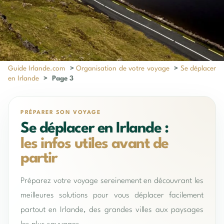
Guide Irlande.com
>
Organisation de votre voyage
>
Se déplacer
en Irlande
>
Page 3
PRÉPARER SON VOYAGE
Se déplacer en Irlande :
les infos utiles avant de
partir
Préparez votre voyage sereinement en découvrant les
meilleures solutions pour vous déplacer facilement
partout en Irlande, des grandes villes aux paysages