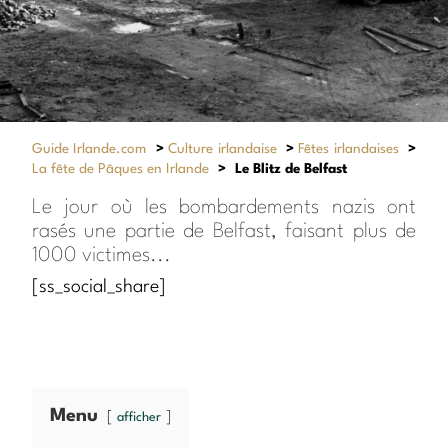
Guide Irlande.com
>
Culture irlandaise
>
Fêtes irlandaises
>
La fête de Pâques en Irlande
>
Le Blitz de Belfast
Le jour où les bombardements nazis ont
rasés une partie de Belfast, faisant plus de
1000 victimes...
[ss_social_share]
Menu
afficher